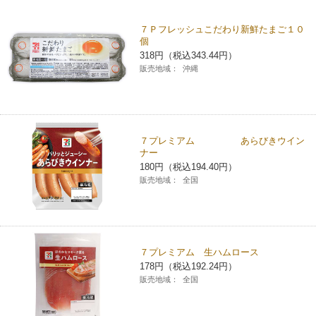
チケットサービス
宅配便
ギフト
コピー
企業理念
セブン＆アイ・ホールディングスの重点課題
７Ｐフレッシュこだわり新鮮たまご１０
個
加盟店オーナー募集
物件募集・購入
セブン‐イレブンでお受取り
318円（税込343.44円）
セブンチケット
切手・はがき・印紙
プリペイドカード・金券
プリント
会社概要
サステナビリティ活動基本方針
販売地域：
沖縄
アルバイト情報
採用情報
タワーレコード
停電時のサービス停止のお知らせ
チケットぴあ
セブン銀行ATM
ニンテンドー・ダウンロードカード
スキャン
貸借対照表・損益計算書
サステナビリティ推進体制
店舗検索
ネットショッピング
お問い合わせ
セブンネットショッピング
イープラス
ご利用可能なお支払い方法
ファクス
沿革
７プレミアム あらびきウイン
GREEN CHALLENGE 2050
ナー
Language
180円（税込194.40円）
CNプレイガイド
各種料金のお支払い
チケット
国内店舗数
4VISIONS
販売地域：
全国
English (Corporate)
English (Services)
JTB
スマホプリペイド
プリペイドサービス
売上高、店舗数推移
サステナビリティニュース
中文[繁體字](服務)
７プレミアム 生ハムロース
レジでApple Accountにチャージ
スポーツ振興くじ
セブン‐イレブンの海外事業
简体中文(服务)
サステナビリティレポート
178円（税込192.24円）
販売地域：
全国
한국어(서비스)
オンラインフォトサービス
行政サービス
データで見るセブン‐イレブン
報告書ライブラリー
ภาษาไทย(บริการ)