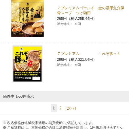
７プレミアムゴールド 金の濃厚魚介豚
骨スープ つけ麺用
268円（税込289.44円）
販売地域：
全国
７プレミアム これぞ豚っ！
298円（税込321.84円）
販売地域：
全国
66件中 1-50件表示
1
2
［次へ］
税込価格は軽減税率適用の消費税8%で表記しています。
ご精算時には、本体価格の合計に消費税額を計算し、1円未満切り捨てとな