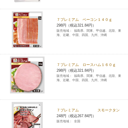
コインランドリー（店舗限定）
保険
セブン‐イレブンの「商品力」
７プレミアム ベーコン１４０ｇ
宅配ロッカー（店舗限定）
学び・教育
セブン-イレブンの横顔
298円（税込321.84円）
販売地域：
福島県、関東、甲信越、北陸、東
海、近畿、中国、四国、九州、沖縄
自転車シェアリング（店舗限定）
セブン-イレブンの歴史
モバイルバッテリーシェアリング（店舗限定）
７プレミアム ロースハム１６０ｇ
298円（税込321.84円）
モバイルWi-Fiバッテリーシェアリング（店舗限定）
販売地域：
福島県、関東、甲信越、北陸、東
海、近畿、中国、四国、九州、沖縄
荷物預かりサービス「ecbocloakエクボクローク」（店舗限定）
パウダースペース ラブン（店舗限定）
７プレミアム スモークタン
248円（税込267.84円）
ソフトバンクギフト
販売地域：
全国