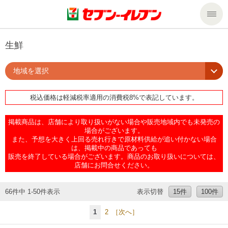
商品のご案内
生鮮
地域を選択
セール・キャンペーン
商品のご案内トップ
税込価格は軽減税率適用の消費税8%で表記しています。
今週の新商品
サービス
掲載商品は、店舗により取り扱いがない場合や販売地域内でも未発売の
来週の新商品
企業情報
サービストップ
場合がございます。
また、予想を大きく上回る売れ行きで原材料供給が追い付かない場合
は、掲載中の商品であっても
販売を終了している場合がございます。商品のお取り扱いについては、
商品カテゴリ一覧
nanacoトップ
私たちの取組み
企業情報トップ
店舗にお問合せください。
セブンプレミアム
マルチコピー機でできること
ニュースリリース
サステナビリティ
66件中 1-50件表示
表示切替
15件
100件
1
2
［次へ］
便利なサービス
食の安全・安心への取組み
マルチコピー機でできることトップ
ごあいさつ
サステナビリティトップ