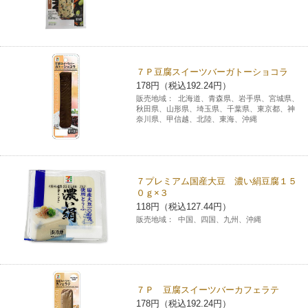
７Ｐ豆腐スイーツバーガトーショコラ
178円（税込192.24円）
販売地域：
北海道、青森県、岩手県、宮城県、
秋田県、山形県、埼玉県、千葉県、東京都、神
奈川県、甲信越、北陸、東海、沖縄
７プレミアム国産大豆 濃い絹豆腐１５
０ｇ×３
118円（税込127.44円）
販売地域：
中国、四国、九州、沖縄
７Ｐ 豆腐スイーツバーカフェラテ
178円（税込192.24円）