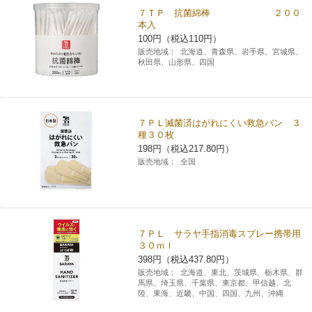
７ＴＰ 抗菌綿棒 ２００
コインランドリー（店舗限定）
保険
セブン‐イレブンの「商品力」
本入
100円（税込110円）
販売地域：
北海道、青森県、岩手県、宮城県、
宅配ロッカー（店舗限定）
学び・教育
セブン-イレブンの横顔
秋田県、山形県、四国
自転車シェアリング（店舗限定）
セブン-イレブンの歴史
７ＰＬ滅菌済はがれにくい救急バン ３
モバイルバッテリーシェアリング（店舗限定）
種３０枚
198円（税込217.80円）
販売地域：
全国
モバイルWi-Fiバッテリーシェアリング（店舗限定）
荷物預かりサービス「ecbocloakエクボクローク」（店舗限定）
７ＰＬ サラヤ手指消毒スプレー携帯用
３０ｍｌ
パウダースペース ラブン（店舗限定）
398円（税込437.80円）
販売地域：
北海道、東北、茨城県、栃木県、群
馬県、埼玉県、千葉県、東京都、甲信越、北
ソフトバンクギフト
陸、東海、近畿、中国、四国、九州、沖縄