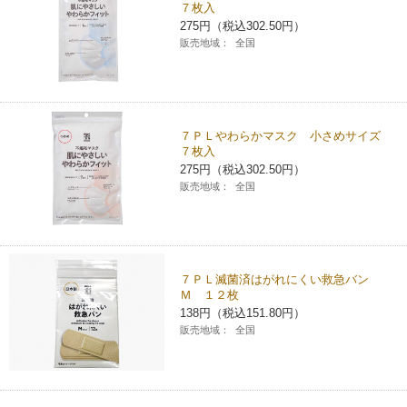
７枚入
チケットサービス
宅配便
ギフト
コピー
275円（税込302.50円）
企業理念
セブン＆アイ・ホールディングスの重点課題
販売地域：
全国
加盟店オーナー募集
物件募集・購入
セブン‐イレブンでお受取り
セブンチケット
切手・はがき・印紙
プリペイドカード・金券
プリント
会社概要
サステナビリティ活動基本方針
アルバイト情報
採用情報
タワーレコード
停電時のサービス停止のお知らせ
チケットぴあ
セブン銀行ATM
ニンテンドー・ダウンロードカード
スキャン
貸借対照表・損益計算書
サステナビリティ推進体制
７ＰＬやわらかマスク 小さめサイズ
店舗検索
ネットショッピング
７枚入
お問い合わせ
275円（税込302.50円）
セブンネットショッピング
イープラス
ご利用可能なお支払い方法
ファクス
沿革
GREEN CHALLENGE 2050
販売地域：
全国
Language
CNプレイガイド
各種料金のお支払い
チケット
国内店舗数
4VISIONS
English (Corporate)
English (Services)
JTB
スマホプリペイド
プリペイドサービス
７ＰＬ滅菌済はがれにくい救急バン
売上高、店舗数推移
サステナビリティニュース
Ｍ １２枚
中文[繁體字](服務)
138円（税込151.80円）
レジでApple Accountにチャージ
スポーツ振興くじ
販売地域：
全国
セブン‐イレブンの海外事業
简体中文(服务)
サステナビリティレポート
한국어(서비스)
オンラインフォトサービス
行政サービス
データで見るセブン‐イレブン
報告書ライブラリー
ภาษาไทย(บริการ)