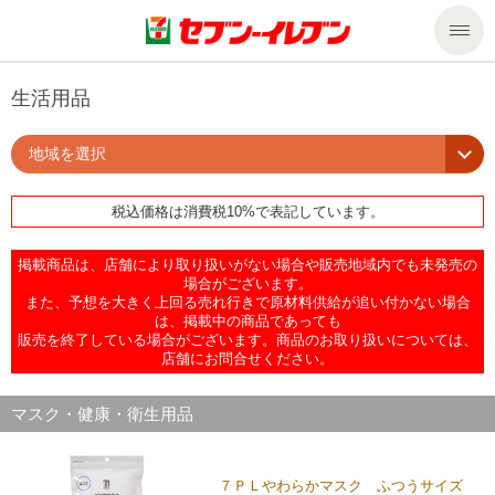
商品のご案内
生活用品
地域を選択
セール・キャンペーン
商品のご案内トップ
税込価格は消費税10%で表記しています。
今週の新商品
サービス
掲載商品は、店舗により取り扱いがない場合や販売地域内でも未発売の
来週の新商品
企業情報
サービストップ
場合がございます。
また、予想を大きく上回る売れ行きで原材料供給が追い付かない場合
は、掲載中の商品であっても
販売を終了している場合がございます。商品のお取り扱いについては、
商品カテゴリ一覧
nanacoトップ
私たちの取組み
企業情報トップ
店舗にお問合せください。
セブンプレミアム
マルチコピー機でできること
ニュースリリース
サステナビリティ
マスク・健康・衛生用品
便利なサービス
食の安全・安心への取組み
マルチコピー機でできることトップ
ごあいさつ
サステナビリティトップ
７ＰＬやわらかマスク ふつうサイズ