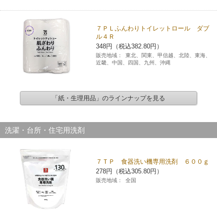
７ＰＬふんわりトイレットロール ダブ
ル４Ｒ
348円（税込382.80円）
販売地域：
東北、関東、甲信越、北陸、東海、
近畿、中国、四国、九州、沖縄
「紙・生理用品」のラインナップを見る
洗濯・台所・住宅用洗剤
７ＴＰ 食器洗い機専用洗剤 ６００ｇ
278円（税込305.80円）
販売地域：
全国