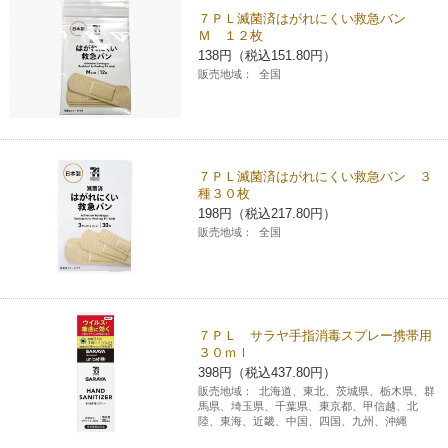
７ＰＬ滅菌済はがれにくい救急バン
コインランドリー（店舗限定）
保険
セブン‐イレブンの「商品力」
Ｍ １２枚
138円（税込151.80円）
販売地域：
全国
宅配ロッカー（店舗限定）
学び・教育
セブン-イレブンの横顔
自転車シェアリング（店舗限定）
セブン-イレブンの歴史
７ＰＬ滅菌済はがれにくい救急バン ３
モバイルバッテリーシェアリング（店舗限定）
種３０枚
198円（税込217.80円）
販売地域：
全国
モバイルWi-Fiバッテリーシェアリング（店舗限定）
荷物預かりサービス「ecbocloakエクボクローク」（店舗限定）
７ＰＬ サラヤ手指消毒スプレー携帯用
３０ｍｌ
パウダースペース ラブン（店舗限定）
398円（税込437.80円）
販売地域：
北海道、東北、茨城県、栃木県、群
馬県、埼玉県、千葉県、東京都、甲信越、北
ソフトバンクギフト
陸、東海、近畿、中国、四国、九州、沖縄