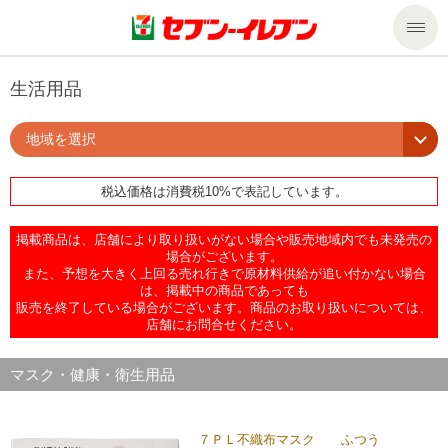
商品のご案内
生活用品
地域を選択
セール・キャンペーン
商品のご案内トップ
税込価格は消費税10%で表記しています。
今週の新商品
サービス
掲載商品は、店舗により取り扱いがない場合や販売地域内でも未発売の
来週の新商品
企業情報
サービストップ
場合がございます。
また、予想を大きく上回る売れ行きで原材料供給が追い付かない場合
は、掲載中の商品であっても
販売を終了している場合がございます。商品のお取り扱いについては、
商品カテゴリ一覧
nanacoトップ
私たちの取組み
企業情報トップ
店舗にお問合せください。
セブンプレミアム
マルチコピー機でできること
ニュースリリース
サステナビリティ
マスク・健康・衛生用品
便利なサービス
食の安全・安心への取組み
マルチコピー機でできることトップ
ごあいさつ
サステナビリティトップ
７ＰＬ不織布マスク ふつう