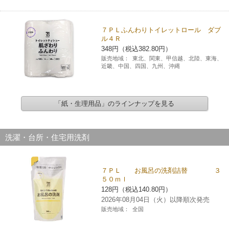
７ＰＬふんわりトイレットロール ダブ
ル４Ｒ
348円（税込382.80円）
販売地域：
東北、関東、甲信越、北陸、東海、
近畿、中国、四国、九州、沖縄
「紙・生理用品」のラインナップを見る
洗濯・台所・住宅用洗剤
７ＰＬ お風呂の洗剤詰替 ３
５０ｍｌ
128円（税込140.80円）
2026年08月04日（火）以降順次発売
販売地域：
全国