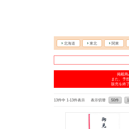
北海道
東北
関東
掲載商
また、予
販売を終
13件中 1-13件表示
表示切替
50件