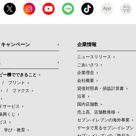
・キャンペーン
企業情報
ニュースリリース
ス
ごあいさつ
企業理念
ピー機でできること
会社概要
/
プリント
貸借対照表・損益計算書
/
ファクス
沿革
国内店舗数
ドサービス
売上高、店舗数推移
振興くじ
セブン‐イレブンの海外事業
ビス
データで見るセブン‐イレブン
学び・教育
セブン‐イレブンの「商品力」