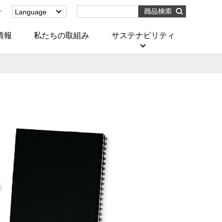
せ
Language
English
(Corporate)
情報
私たちの取組み
サステナビリティ
English
(Services)
中文[繁體字]
(服務)
简体中文(服务)
한국어(서비스)
ภาษาไทย
(บริการ)