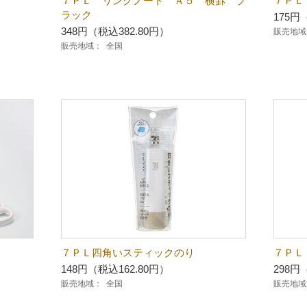
７ＰＬ リングノート Ａ５ 横罫 ブ
７ＰＬ
ラック
175円
348円（税込382.80円）
販売地域
販売地域：
全国
７ＰＬ四角いスティックのり
７ＰＬ
148円（税込162.80円）
298円
販売地域：
全国
販売地域