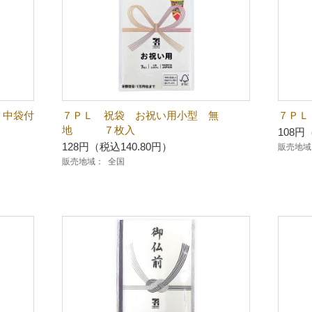
 中袋付
７ＰＬ 祝袋 お祝い用小型 無
７ＰＬ
地 ７枚入
108円
128円（税込140.80円）
販売地域
販売地域：
全国