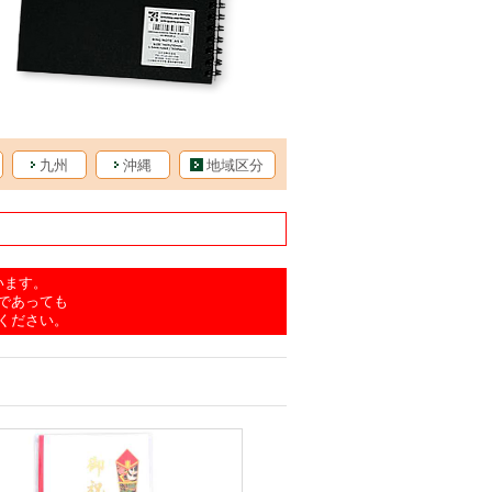
九州
沖縄
地域区分
います。
であっても
ください。