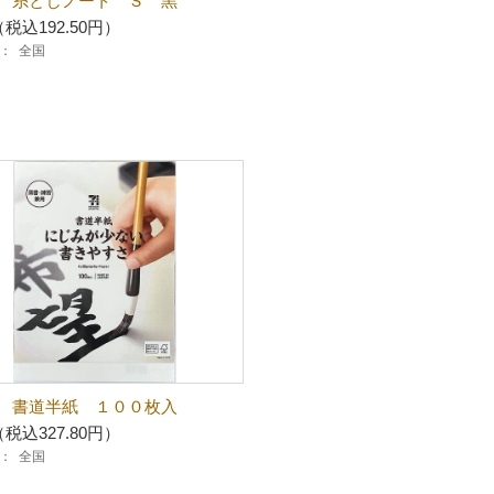
 糸とじノート Ｓ 黒
（税込192.50円）
：
全国
 書道半紙 １００枚入
（税込327.80円）
：
全国