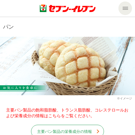
商品のご案内
パン
セール・キャンペーン
商品のご案内トップ
今週の新商品
サービス
来週の新商品
企業情報
サービストップ
商品カテゴリ一覧
nanacoトップ
私たちの取組み
企業情報トップ
セブンプレミアム
マルチコピー機でできること
主要パン製品の飽和脂肪酸、トランス脂肪酸、コレステロールお
ニュースリリース
サステナビリティ
よび栄養成分の情報はこちらをご覧ください。
便利なサービス
食の安全・安心への取組み
マルチコピー機でできることトップ
ごあいさつ
サステナビリティトップ
主要パン製品の栄養成分の情報