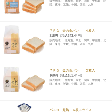
販売地域：
北海道、東北、関東、甲信越、北
陸、東海、近畿、中国、四国、九州
コインランドリー（店舗限定）
保険
セブン‐イレブンの「商品力」
宅配ロッカー（店舗限定）
学び・教育
セブン-イレブンの横顔
７ＰＧ 金の食パン ４枚入
自転車シェアリング（店舗限定）
セブン-イレブンの歴史
318円（税込343.44円）
販売地域：
北海道、東北、関東、甲信越、北
陸、東海、近畿、中国、四国、九州
モバイルバッテリーシェアリング（店舗限定）
モバイルWi-Fiバッテリーシェアリング（店舗限定）
７ＰＧ 金の食パン ２枚入
168円（税込181.44円）
荷物預かりサービス「ecbocloakエクボクローク」（店舗限定）
販売地域：
北海道、東北、関東、甲信越、北
陸、東海、近畿、中国、四国、九州
パウダースペース ラブン（店舗限定）
ソフトバンクギフト
パスコ 超熟 ６枚スライス