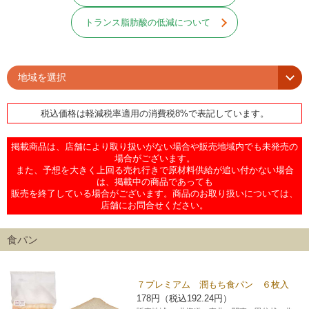
チケットサービス
宅配便
ギフト
コピー
企業理念
セブン＆アイ・ホールディングスの重点課題
トランス脂肪酸の低減について
加盟店オーナー募集
物件募集・購入
セブン‐イレブンでお受取り
セブンチケット
切手・はがき・印紙
プリペイドカード・金券
プリント
会社概要
サステナビリティ活動基本方針
アルバイト情報
採用情報
地域を選択
タワーレコード
停電時のサービス停止のお知らせ
チケットぴあ
セブン銀行ATM
ニンテンドー・ダウンロードカード
スキャン
貸借対照表・損益計算書
サステナビリティ推進体制
店舗検索
ネットショッピング
税込価格は軽減税率適用の消費税8%で表記しています。
お問い合わせ
セブンネットショッピング
イープラス
ご利用可能なお支払い方法
ファクス
沿革
GREEN CHALLENGE 2050
掲載商品は、店舗により取り扱いがない場合や販売地域内でも未発売の
Language
場合がございます。
また、予想を大きく上回る売れ行きで原材料供給が追い付かない場合
CNプレイガイド
各種料金のお支払い
チケット
国内店舗数
4VISIONS
English (Corporate)
は、掲載中の商品であっても
販売を終了している場合がございます。商品のお取り扱いについては、
English (Services)
店舗にお問合せください。
JTB
スマホプリペイド
プリペイドサービス
売上高、店舗数推移
サステナビリティニュース
中文[繁體字](服務)
食パン
レジでApple Accountにチャージ
スポーツ振興くじ
セブン‐イレブンの海外事業
简体中文(服务)
サステナビリティレポート
한국어(서비스)
７プレミアム 潤もち食パン ６枚入
オンラインフォトサービス
行政サービス
データで見るセブン‐イレブン
報告書ライブラリー
178円（税込192.24円）
ภาษาไทย(บริการ)