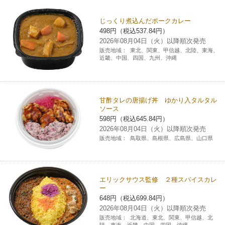
チケットサービス
宅配便
ギフト
コピー
企業理念
セブン＆アイ・ホールディングスの重点課題
じっくり煮込んだポークカレー
498円（税込537.84円）
加盟店オーナー募集
物件募集・購入
セブン‐イレブンでお受取り
セブンチケット
切手・はがき・印紙
2026年08月04日（火）以降順次発売
プリペイドカード・金券
プリント
会社概要
サステナビリティ活動基本方針
販売地域：
東北、関東、甲信越、北陸、東海、
アルバイト情報
採用情報
近畿、中国、四国、九州、沖縄
タワーレコード
停電時のサービス停止のお知らせ
チケットぴあ
セブン銀行ATM
ニンテンドー・ダウンロードカード
スキャン
貸借対照表・損益計算書
サステナビリティ推進体制
店舗検索
ネットショッピング
お問い合わせ
セブンネットショッピング
イープラス
ご利用可能なお支払い方法
ファクス
沿革
甘酢タレの唐揚げ丼 ゆかり入タルタル
GREEN CHALLENGE 2050
ソース
Language
598円（税込645.84円）
CNプレイガイド
各種料金のお支払い
チケット
国内店舗数
4VISIONS
2026年08月04日（火）以降順次発売
English (Corporate)
販売地域：
鳥取県、島根県、広島県、山口県
English (Services)
JTB
スマホプリペイド
プリペイドサービス
売上高、店舗数推移
サステナビリティニュース
中文[繁體字](服務)
エリックサウス監修 ２種スパイスカレ
レジでApple Accountにチャージ
スポーツ振興くじ
セブン‐イレブンの海外事業
简体中文(服务)
サステナビリティレポート
ー
648円（税込699.84円）
한국어(서비스)
2026年08月04日（火）以降順次発売
オンラインフォトサービス
行政サービス
データで見るセブン‐イレブン
報告書ライブラリー
販売地域：
北海道、東北、関東、甲信越、北
ภาษาไทย(บริการ)
陸、東海、近畿、中国、四国、沖縄