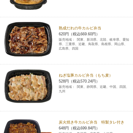
熟成だれの牛カルビ弁当
620円（税込669.60円）
販売地域：
関東、新潟県、北陸、岐阜県、愛知
県、三重県、近畿、鳥取県、島根県、岡山県、
広島県、四国
ねぎ塩豚カルビ弁当（もち麦）
528円（税込570.24円）
販売地域：
関東、静岡県、近畿、中国、四国、
九州
炭火焼き牛カルビ弁当 特製タレ付き
648円（税込699.84円）