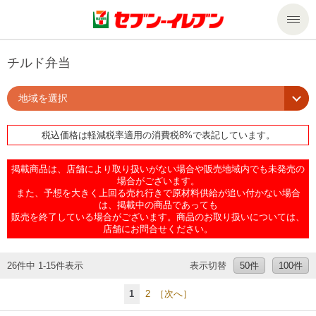
商品のご案内
チルド弁当
地域を選択
セール・キャンペーン
商品のご案内トップ
税込価格は軽減税率適用の消費税8%で表記しています。
今週の新商品
サービス
掲載商品は、店舗により取り扱いがない場合や販売地域内でも未発売の
来週の新商品
企業情報
サービストップ
場合がございます。
また、予想を大きく上回る売れ行きで原材料供給が追い付かない場合
は、掲載中の商品であっても
販売を終了している場合がございます。商品のお取り扱いについては、
商品カテゴリ一覧
nanacoトップ
私たちの取組み
企業情報トップ
店舗にお問合せください。
セブンプレミアム
マルチコピー機でできること
ニュースリリース
サステナビリティ
26件中 1-15件表示
表示切替
50件
100件
1
2
［次へ］
便利なサービス
食の安全・安心への取組み
マルチコピー機でできることトップ
ごあいさつ
サステナビリティトップ