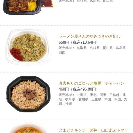
販売地域：
島根県、広島県、山口県
ラーメン屋さんのやみつきやきめし
658円（税込710.64円）
販売地域：
鳥取県、島根県、岡山県、広島県、
四国
直火炙りのゴロっと焼豚 チャーハン
460円（税込496.80円）
販売地域：
北海道、東北、関東、甲信越、北
陸、岐阜県、愛知県、三重県、中国、四国、九
州、沖縄
とまとチキンチーズ丼 山口あぶトマト