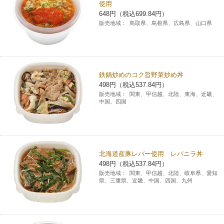
使用
648円（税込699.84円）
販売地域：
鳥取県、島根県、広島県、山口県
鉄鍋炒めのコク旨野菜炒め丼
498円（税込537.84円）
販売地域：
関東、甲信越、北陸、東海、近畿、
中国、四国
北海道産豚レバー使用 レバニラ丼
498円（税込537.84円）
販売地域：
関東、甲信越、北陸、岐阜県、愛知
県、三重県、近畿、中国、四国、九州