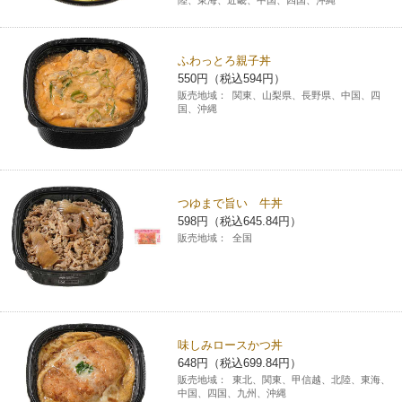
コインランドリー（店舗限定）
保険
セブン‐イレブンの「商品力」
ふわっとろ親子丼
宅配ロッカー（店舗限定）
学び・教育
セブン-イレブンの横顔
550円（税込594円）
販売地域：
関東、山梨県、長野県、中国、四
国、沖縄
自転車シェアリング（店舗限定）
セブン-イレブンの歴史
モバイルバッテリーシェアリング（店舗限定）
つゆまで旨い 牛丼
598円（税込645.84円）
モバイルWi-Fiバッテリーシェアリング（店舗限定）
販売地域：
全国
荷物預かりサービス「ecbocloakエクボクローク」（店舗限定）
パウダースペース ラブン（店舗限定）
味しみロースかつ丼
648円（税込699.84円）
ソフトバンクギフト
販売地域：
東北、関東、甲信越、北陸、東海、
中国、四国、九州、沖縄