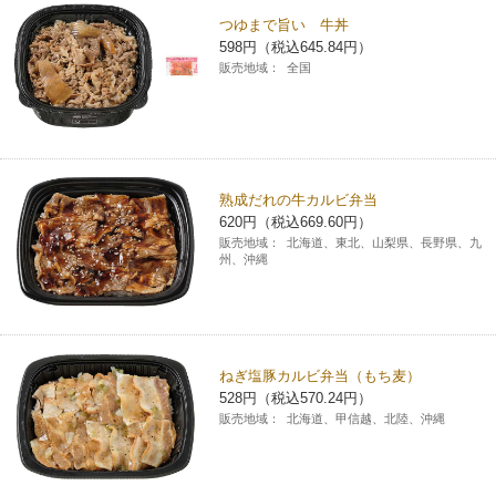
つゆまで旨い 牛丼
コインランドリー（店舗限定）
保険
セブン‐イレブンの「商品力」
598円（税込645.84円）
販売地域：
全国
宅配ロッカー（店舗限定）
学び・教育
セブン-イレブンの横顔
自転車シェアリング（店舗限定）
セブン-イレブンの歴史
熟成だれの牛カルビ弁当
モバイルバッテリーシェアリング（店舗限定）
620円（税込669.60円）
販売地域：
北海道、東北、山梨県、長野県、九
州、沖縄
モバイルWi-Fiバッテリーシェアリング（店舗限定）
荷物預かりサービス「ecbocloakエクボクローク」（店舗限定）
ねぎ塩豚カルビ弁当（もち麦）
528円（税込570.24円）
パウダースペース ラブン（店舗限定）
販売地域：
北海道、甲信越、北陸、沖縄
ソフトバンクギフト