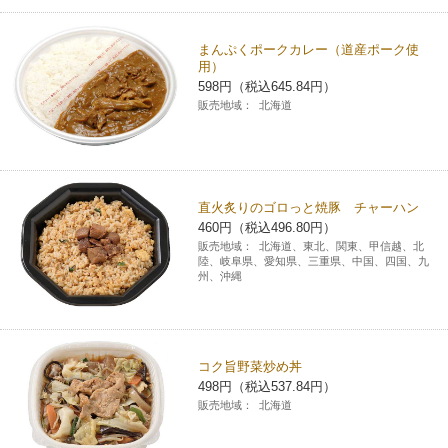
まんぷくポークカレー（道産ポーク使
用）
598円（税込645.84円）
販売地域：
北海道
直火炙りのゴロっと焼豚 チャーハン
460円（税込496.80円）
販売地域：
北海道、東北、関東、甲信越、北
陸、岐阜県、愛知県、三重県、中国、四国、九
州、沖縄
コク旨野菜炒め丼
498円（税込537.84円）
販売地域：
北海道