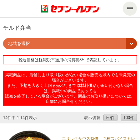
商品のご案内
チルド弁当
地域を選択
セール・キャンペーン
商品のご案内トップ
税込価格は軽減税率適用の消費税8%で表記しています。
今週の新商品
サービス
掲載商品は、店舗により取り扱いがない場合や販売地域内でも未発売の
来週の新商品
企業情報
サービストップ
場合がございます。
また、予想を大きく上回る売れ行きで原材料供給が追い付かない場合
は、掲載中の商品であっても
販売を終了している場合がございます。商品のお取り扱いについては、
商品カテゴリ一覧
nanacoトップ
私たちの取組み
企業情報トップ
店舗にお問合せください。
セブンプレミアム
マルチコピー機でできること
ニュースリリース
サステナビリティ
14件中 1-14件表示
表示切替
50件
100件
便利なサービス
食の安全・安心への取組み
マルチコピー機でできることトップ
ごあいさつ
サステナビリティトップ
エリックサウス監修 ２種スパイスカレ