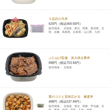
５品目の天丼
620円（税込669.60円）
販売地域：
北海道、東北、関東、新潟県、北
陸、近畿、島根県、広島県、山口県、九州
ぶたはげ監修 炭火焼き豚丼
698円（税込753.84円）
販売地域：
北海道
醤のコクと旨味広がる 麻婆丼
498円（税込537.84円）
販売地域：
北海道、東北、関東、甲信越、北
陸、東海、中国、四国、九州、沖縄