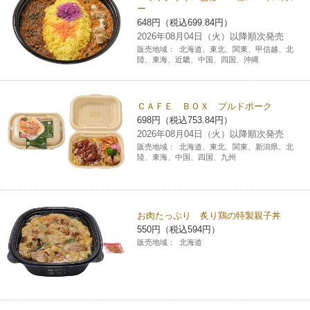
ー
チケットサービス
宅配便
ギフト
コピー
企業理念
セブン＆アイ・ホールディングスの重点課題
648円（税込699.84円）
2026年08月04日（火）以降順次発売
加盟店オーナー募集
物件募集・購入
販売地域：
北海道、東北、関東、甲信越、北
セブン‐イレブンでお受取り
セブンチケット
切手・はがき・印紙
プリペイドカード・金券
プリント
会社概要
陸、東海、近畿、中国、四国、沖縄
サステナビリティ活動基本方針
アルバイト情報
採用情報
タワーレコード
停電時のサービス停止のお知らせ
チケットぴあ
セブン銀行ATM
ニンテンドー・ダウンロードカード
スキャン
貸借対照表・損益計算書
サステナビリティ推進体制
ＣＡＦＥ ＢＯＸ プルドポーク
店舗検索
ネットショッピング
698円（税込753.84円）
お問い合わせ
セブンネットショッピング
イープラス
ご利用可能なお支払い方法
2026年08月04日（火）以降順次発売
ファクス
沿革
GREEN CHALLENGE 2050
販売地域：
北海道、東北、関東、新潟県、北
Language
陸、東海、中国、四国、九州
CNプレイガイド
各種料金のお支払い
チケット
国内店舗数
4VISIONS
English (Corporate)
English (Services)
JTB
スマホプリペイド
プリペイドサービス
売上高、店舗数推移
お肉たっぷり 炙り鶏の特製親子丼
サステナビリティニュース
中文[繁體字](服務)
550円（税込594円）
販売地域：
北海道
レジでApple Accountにチャージ
スポーツ振興くじ
セブン‐イレブンの海外事業
简体中文(服务)
サステナビリティレポート
한국어(서비스)
オンラインフォトサービス
行政サービス
データで見るセブン‐イレブン
報告書ライブラリー
ภาษาไทย(บริการ)