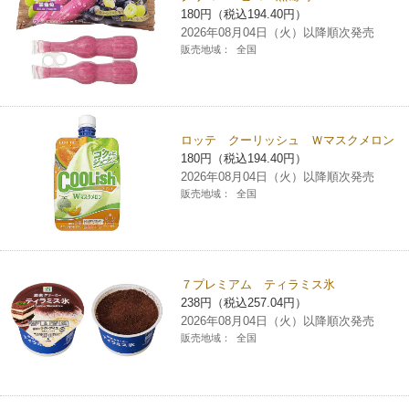
180円（税込194.40円）
チケットサービス
宅配便
ギフト
コピー
企業理念
セブン＆アイ・ホールディングスの重点課題
2026年08月04日（火）以降順次発売
販売地域：
全国
加盟店オーナー募集
物件募集・購入
セブン‐イレブンでお受取り
セブンチケット
切手・はがき・印紙
プリペイドカード・金券
プリント
会社概要
サステナビリティ活動基本方針
アルバイト情報
採用情報
タワーレコード
停電時のサービス停止のお知らせ
チケットぴあ
セブン銀行ATM
ニンテンドー・ダウンロードカード
スキャン
貸借対照表・損益計算書
サステナビリティ推進体制
ロッテ クーリッシュ Ｗマスクメロン
店舗検索
ネットショッピング
180円（税込194.40円）
お問い合わせ
セブンネットショッピング
イープラス
ご利用可能なお支払い方法
2026年08月04日（火）以降順次発売
ファクス
沿革
GREEN CHALLENGE 2050
販売地域：
全国
Language
CNプレイガイド
各種料金のお支払い
チケット
国内店舗数
4VISIONS
English (Corporate)
English (Services)
JTB
スマホプリペイド
プリペイドサービス
売上高、店舗数推移
７プレミアム ティラミス氷
サステナビリティニュース
中文[繁體字](服務)
238円（税込257.04円）
2026年08月04日（火）以降順次発売
レジでApple Accountにチャージ
スポーツ振興くじ
セブン‐イレブンの海外事業
简体中文(服务)
サステナビリティレポート
販売地域：
全国
한국어(서비스)
オンラインフォトサービス
行政サービス
データで見るセブン‐イレブン
報告書ライブラリー
ภาษาไทย(บริการ)