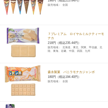
198円（税込213.84円）
販売地域：
全国
７プレミアム ロイヤルミルクティーモ
ナカ
218円（税込235.44円）
販売地域：
北海道、東北、関東、甲信越、北
陸、東海、近畿、中国、四国、九州
森永製菓 バニラモナカジャンボ
180円（税込194.40円）
販売地域：
全国