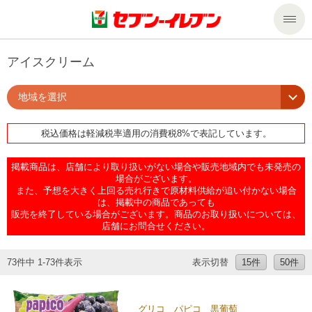
商品のご案内
アイスクリーム
地域を選択
セール・キャンペーン
商品のご案内トップ
税込価格は軽減税率適用の消費税8%で表記しています。
今週の新商品
サービス
掲載商品は、店舗により取り扱いがない場合や販売地域内でも未発売の
来週の新商品
企業情報
サービストップ
場合がございます。
また、予想を大きく上回る売れ行きで原材料供給が追い付かない場合
は、掲載中の商品であっても
販売を終了している場合がございます。商品のお取り扱いについては、
商品カテゴリ一覧
nanacoトップ
私たちの取組み
企業情報トップ
店舗にお問合せください。
セブンプレミアム
マルチコピー機でできること
ニュースリリース
サステナビリティ
73件中 1-73件表示
表示切替
15件
50件
便利なサービス
食の安全・安心への取組み
マルチコピー機でできることトップ
ごあいさつ
サステナビリティトップ
グリコ パピコ 黒葡萄