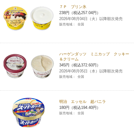
７Ｐ プリン氷
コインランドリー（店舗限定）
保険
セブン‐イレブンの「商品力」
238円（税込257.04円）
2026年08月04日（火）以降順次発売
宅配ロッカー（店舗限定）
販売地域：
全国
学び・教育
セブン-イレブンの横顔
自転車シェアリング（店舗限定）
セブン-イレブンの歴史
ハーゲンダッツ ミニカップ クッキー
モバイルバッテリーシェアリング（店舗限定）
＆クリーム
345円（税込372.60円）
2026年08月05日（水）以降順次発売
モバイルWi-Fiバッテリーシェアリング（店舗限定）
販売地域：
全国
荷物預かりサービス「ecbocloakエクボクローク」（店舗限定）
明治 エッセル 超バニラ
180円（税込194.40円）
パウダースペース ラブン（店舗限定）
販売地域：
全国
ソフトバンクギフト