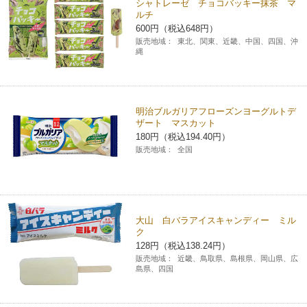
シャトレーゼ チョコバッキー抹茶 マ
ルチ
600円（税込648円）
販売地域：
東北、関東、近畿、中国、四国、沖
縄
明治ブルガリアフローズンヨーグルトデ
ザート マスカット
180円（税込194.40円）
販売地域：
全国
大山 白バラアイスキャンディー ミル
ク
128円（税込138.24円）
販売地域：
近畿、鳥取県、島根県、岡山県、広
島県、四国