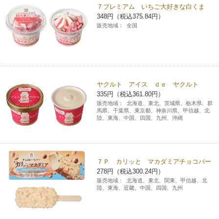
７プレミアム いちご大好きな白くま
348円（税込375.84円）
販売地域：
全国
ヤクルト アイス ｄｅ ヤクルト
335円（税込361.80円）
販売地域：
北海道、東北、茨城県、栃木県、群
馬県、千葉県、東京都、神奈川県、甲信越、北
陸、東海、中国、四国、九州、沖縄
７Ｐ カリッと マカダミアチョコバー
278円（税込300.24円）
販売地域：
北海道、東北、関東、甲信越、北
陸、東海、近畿、中国、四国、九州