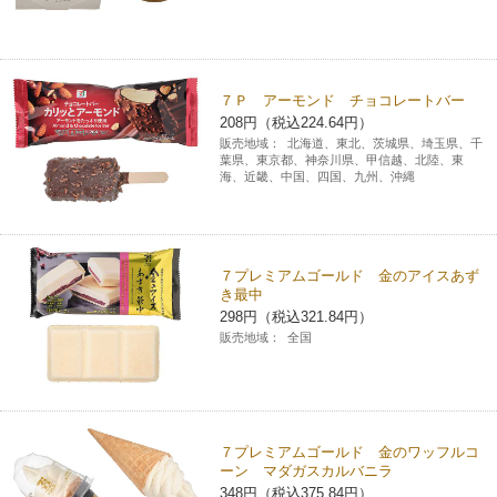
７Ｐ アーモンド チョコレートバー
208円（税込224.64円）
販売地域：
北海道、東北、茨城県、埼玉県、千
葉県、東京都、神奈川県、甲信越、北陸、東
海、近畿、中国、四国、九州、沖縄
７プレミアムゴールド 金のアイスあず
き最中
298円（税込321.84円）
販売地域：
全国
７プレミアムゴールド 金のワッフルコ
ーン マダガスカルバニラ
348円（税込375.84円）