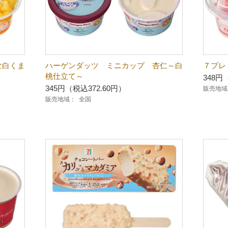
な白くま
ハーゲンダッツ ミニカップ 杏仁～白
７プレ
桃仕立て～
348円
345円（税込372.60円）
販売地域
販売地域：
全国