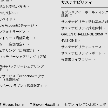
行ATM
サステナビリティ
能なお支払い方法
セブン＆アイ・ホールディン
のお支払い
課題
リペイド
サステナビリティ活動基本方
le Accountにチャージ
サステナビリティ推進体制
ンフォトサービス
GREEN CHALLENGE 2050
ンドリー（店舗限定）
4VISIONS
カー（店舗限定）
サステナビリティニュース
ェアリング（店舗限定）
サステナビリティレポート
バッテリーシェアリング（店舗
報告書ライブラリー
i-Fiバッテリーシェアリング
定）
サービス「ecbocloakエクボ
」（店舗限定）
スペース ラブン（店舗限定）
7‐Eleven, Inc.
7‐Eleven Hawaii
セブン‐イレブン北京・天津