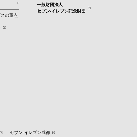
一般財団法人
セブン-イレブン記念財団
グスの重点
針
セブン‐イレブン成都