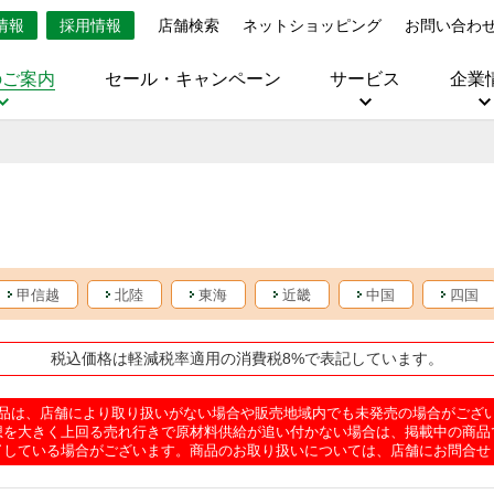
情報
採用情報
店舗検索
ネットショッピング
お問い合わ
のご案内
セール・キャンペーン
サービス
企業
甲信越
北陸
東海
近畿
中国
四国
税込価格は軽減税率適用の消費税8%で表記しています。
品は、店舗により取り扱いがない場合や販売地域内でも未発売の場合がござ
想を大きく上回る売れ行きで原材料供給が追い付かない場合は、掲載中の商品
了している場合がございます。商品のお取り扱いについては、店舗にお問合せ