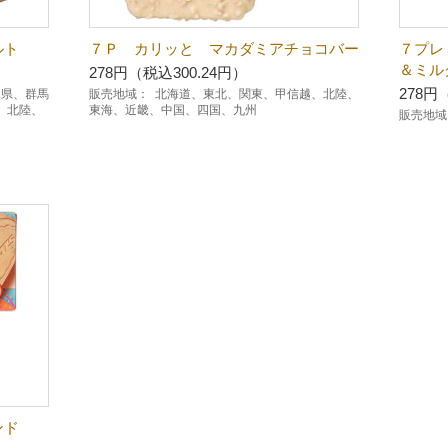
ルト
７Ｐ カリッと マカダミアチョコバー
７プレ
＆ミル
278円（税込300.24円）
278円
木県、群馬
販売地域：
北海道、東北、関東、甲信越、北陸、
、北陸、
東海、近畿、中国、四国、九州
販売地域
サンド