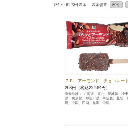
73件中 61-73件表示
表示切替
50件
７Ｐ アーモンド チョコレー
208円（税込224.64円）
販売地域：
北海道、東北、茨城県、埼
県、東京都、神奈川県、甲信越、北陸、
畿、中国、四国、九州、沖縄