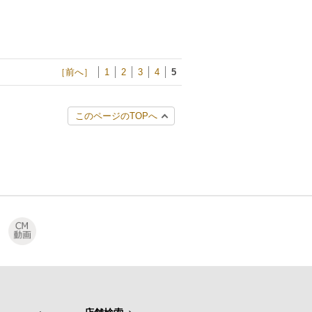
［前へ］
1
2
3
4
5
このページのTOPへ