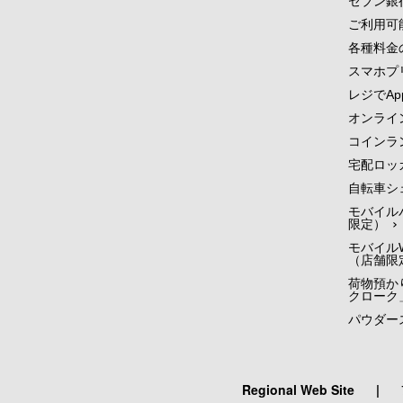
セブン銀
ご利用可
各種料金
スマホプ
レジでApp
オンライ
コインラ
宅配ロッ
自転車シ
モバイル
限定）
モバイルW
（店舗限
荷物預かり
クローク
パウダー
Regional Web Site
|