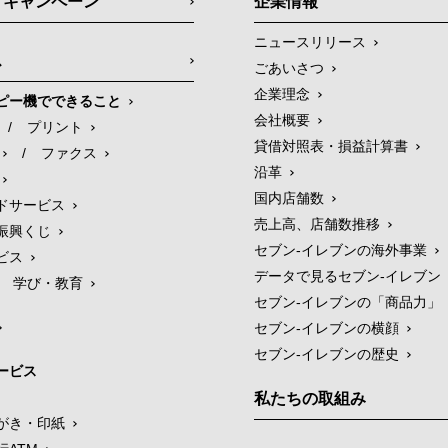
・キャンペーン
企業情報
ニュースリリース
ス
ごあいさつ
企業理念
ピー機でできること
会社概要
/
プリント
貸借対照表・損益計算書
/
ファクス
沿革
国内店舗数
ドサービス
売上高、店舗数推移
振興くじ
セブン‐イレブンの海外事業
ビス
データで見るセブン‐イレブン
学び・教育
セブン‐イレブンの「商品力」
セブン-イレブンの横顔
セブン-イレブンの歴史
ービス
私たちの取組み
がき・印紙