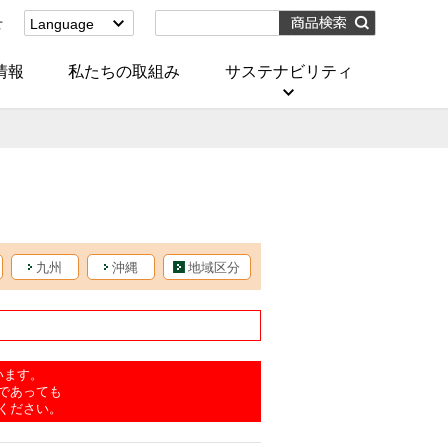
せ
Language
English
(Corporate)
情報
私たちの取組み
サステナビリティ
English
(Services)
中文[繁體字]
(服務)
简体中文(服务)
한국어(서비스)
ภาษาไทย
(บริการ)
九州
沖縄
地域区分
います。
であっても
ください。