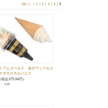
［前へ］
1
2
3
4
5
ミアムゴールド 金のワッフルコ
マダガスカルバニラ
（税込375.84円）
：
全国