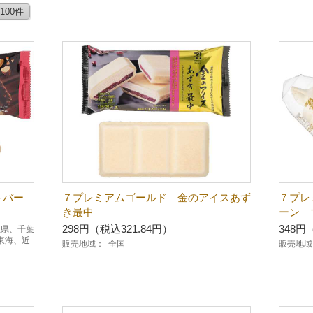
100件
トバー
７プレミアムゴールド 金のアイスあず
７プレ
き最中
ーン 
298円（税込321.84円）
348円
玉県、千葉
東海、近
販売地域：
全国
販売地域