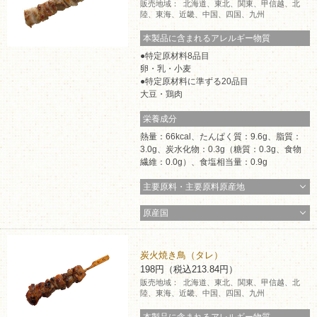
販売地域：
北海道、東北、関東、甲信越、北
陸、東海、近畿、中国、四国、九州
本製品に含まれるアレルギー物質
特定原材料8品目
卵・乳・小麦
特定原材料に準ずる20品目
大豆・鶏肉
栄養成分
熱量：66kcal、たんぱく質：9.6g、脂質：
3.0g、炭水化物：0.3g（糖質：0.3g、食物
繊維：0.0g）、食塩相当量：0.9g
主要原料・主要原料原産地
原産国
炭火焼き鳥（タレ）
198円（税込213.84円）
販売地域：
北海道、東北、関東、甲信越、北
陸、東海、近畿、中国、四国、九州
本製品に含まれるアレルギー物質