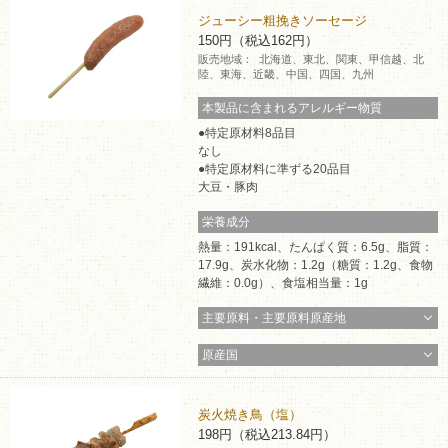
ジューシー粗挽きソーセージ
150円（税込162円）
販売地域：
北海道、東北、関東、甲信越、北
陸、東海、近畿、中国、四国、九州
本製品に含まれるアレルギー物質
特定原材料8品目
なし
特定原材料に準ずる20品目
大豆・豚肉
栄養成分
熱量：191kcal、たんぱく質：6.5g、脂質：
17.9g、炭水化物：1.2g（糖質：1.2g、食物
繊維：0.0g）、食塩相当量：1g
主要原料・主要原料原産地
原産国
炭火焼き鳥（塩）
198円（税込213.84円）