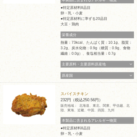
特定原材料8品目
卵・乳・小麦
特定原材料に準ずる20品目
大豆・鶏肉
栄養成分
熱量：73kcal、たんぱく質：10.1g、脂質：
3.2g、炭水化物：0.9g（糖質：0.9g、食物
繊維：0.0g）、食塩相当量：0.7g
主要原料・主要原料原産地
原産国
スパイスチキン
232円（税込250.56円）
販売地域：
北海道、東北、関東、甲信越、北
陸、東海、近畿、中国、四国、九州
本製品に含まれるアレルギー物質
特定原材料8品目
卵・乳・小麦