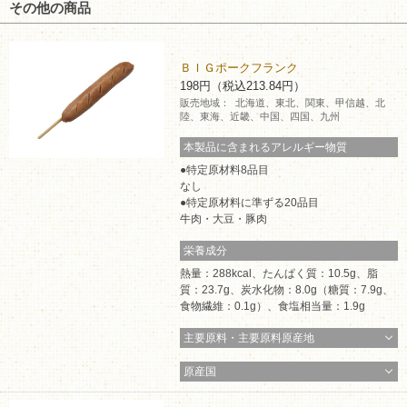
その他の商品
ＢＩＧポークフランク
198円（税込213.84円）
販売地域：
北海道、東北、関東、甲信越、北
陸、東海、近畿、中国、四国、九州
本製品に含まれるアレルギー物質
特定原材料8品目
なし
特定原材料に準ずる20品目
牛肉・大豆・豚肉
栄養成分
熱量：288kcal、たんぱく質：10.5g、脂
質：23.7g、炭水化物：8.0g（糖質：7.9g、
食物繊維：0.1g）、食塩相当量：1.9g
主要原料・主要原料原産地
原産国