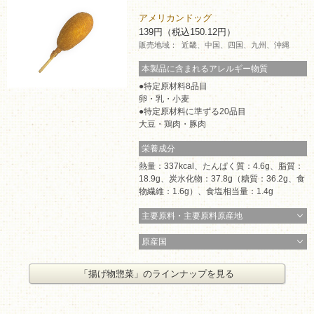
アメリカンドッグ
139円（税込150.12円）
販売地域：
近畿、中国、四国、九州、沖縄
本製品に含まれるアレルギー物質
特定原材料8品目
卵・乳・小麦
特定原材料に準ずる20品目
大豆・鶏肉・豚肉
栄養成分
熱量：337kcal、たんぱく質：4.6g、脂質：
18.9g、炭水化物：37.8g（糖質：36.2g、食
物繊維：1.6g）、食塩相当量：1.4g
主要原料・主要原料原産地
原産国
「揚げ物惣菜」のラインナップを見る