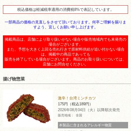
チケットサービス
宅配便
ギフト
コピー
企業理念
セブン＆アイ・ホールディングスの重点課題
税込価格は軽減税率適用の消費税8%で表記しています。
加盟店オーナー募集
物件募集・購入
一部商品の価格の見直しをさせて頂いております。何卒ご理解を賜りま
セブン‐イレブンでお受取り
セブンチケット
切手・はがき・印紙
プリペイドカード・金券
プリント
会社概要
サステナビリティ活動基本方針
すよう、宜しくお願い申し上げます。
アルバイト情報
採用情報
タワーレコード
停電時のサービス停止のお知らせ
掲載商品は、店舗により取り扱いがない場合や販売地域内でも未発売の
チケットぴあ
セブン銀行ATM
ニンテンドー・ダウンロードカード
スキャン
貸借対照表・損益計算書
サステナビリティ推進体制
場合がございます。
店舗検索
ネットショッピング
また、予想を大きく上回る売れ行きで原材料供給が追い付かない場合
お問い合わせ
は、掲載中の商品であっても
セブンネットショッピング
イープラス
ご利用可能なお支払い方法
ファクス
沿革
GREEN CHALLENGE 2050
販売を終了している場合がございます。商品のお取り扱いについては、
店舗にお問合せください。
Language
CNプレイガイド
各種料金のお支払い
チケット
国内店舗数
4VISIONS
English (Corporate)
揚げ物惣菜
English (Services)
JTB
スマホプリペイド
プリペイドサービス
売上高、店舗数推移
サステナビリティニュース
中文[繁體字](服務)
激辛！台湾ミンチカツ
175円（税込189円）
レジでApple Accountにチャージ
スポーツ振興くじ
セブン‐イレブンの海外事業
简体中文(服务)
サステナビリティレポート
2026年08月04日（火）以降順次発売
販売地域：
全国
한국어(서비스)
オンラインフォトサービス
行政サービス
データで見るセブン‐イレブン
報告書ライブラリー
本製品に含まれるアレルギー物質
ภาษาไทย(บริการ)