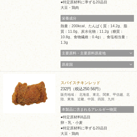
特定原材料に準ずる20品目
大豆・鶏肉
栄養成分
熱量：200kcal、たんぱく質：14.2g、脂
質：11.0g、炭水化物：11.2g（糖質：
10.8g、食物繊維：0.4g）、食塩相当量：
1.3g
主要原料・主要原料原産地
原産国
スパイスチキンレッド
232円（税込250.56円）
販売地域：
北海道、東北、関東、甲信越、北
陸、東海、近畿、中国、四国、九州
本製品に含まれるアレルギー物質
特定原材料8品目
卵・乳・小麦
特定原材料に準ずる20品目
大豆・鶏肉