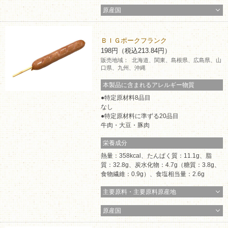
原産国
ＢＩＧポークフランク
198円（税込213.84円）
販売地域：
北海道、関東、島根県、広島県、山
口県、九州、沖縄
本製品に含まれるアレルギー物質
特定原材料8品目
なし
特定原材料に準ずる20品目
牛肉・大豆・豚肉
栄養成分
熱量：358kcal、たんぱく質：11.1g、脂
質：32.8g、炭水化物：4.7g（糖質：3.8g、
食物繊維：0.9g）、食塩相当量：2.6g
主要原料・主要原料原産地
原産国