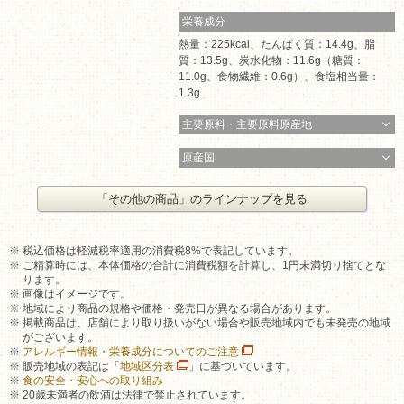
栄養成分
熱量：225kcal、たんぱく質：14.4g、脂
質：13.5g、炭水化物：11.6g（糖質：
11.0g、食物繊維：0.6g）、食塩相当量：
1.3g
主要原料・主要原料原産地
原産国
「その他の商品」のラインナップを見る
税込価格は軽減税率適用の消費税8%で表記しています。
ご精算時には、本体価格の合計に消費税額を計算し、1円未満切り捨てとな
ります。
画像はイメージです。
地域により商品の規格や価格・発売日が異なる場合があります。
掲載商品は、店舗により取り扱いがない場合や販売地域内でも未発売の地域
がございます。
アレルギー情報・栄養成分についてのご注意
販売地域の表記は「
地域区分表
」に基づいています。
食の安全・安心への取り組み
20歳未満者の飲酒は法律で禁止されています。