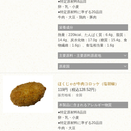
特定原材料8品目
卵・乳・小麦
コインランドリー（店舗限定）
保険
セブン‐イレブンの「商品力」
特定原材料に準ずる20品目
牛肉・大豆・鶏肉・豚肉
宅配ロッカー（店舗限定）
学び・教育
セブン-イレブンの横顔
栄養成分
熱量：220kcal、たんぱく質：6.4g、脂質：
自転車シェアリング（店舗限定）
14.4g、炭水化物：17.0g（糖質：15.4g、食
セブン-イレブンの歴史
物繊維：1.6g）、食塩相当量：1.6g
主要原料・主要原料原産地
モバイルバッテリーシェアリング（店舗限定）
原産国
モバイルWi-Fiバッテリーシェアリング（店舗限定）
ほくじゃが牛肉コロッケ（塩胡椒）
荷物預かりサービス「ecbocloakエクボクローク」（店舗限定）
119円（税込128.52円）
販売地域：
全国
本製品に含まれるアレルギー物質
パウダースペース ラブン（店舗限定）
特定原材料8品目
卵・乳・小麦
ソフトバンクギフト
特定原材料に準ずる20品目
牛肉・大豆