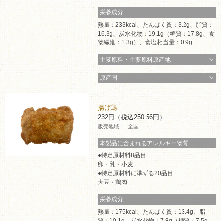
栄養成分
熱量：233kcal、たんぱく質：3.2g、脂質：
16.3g、炭水化物：19.1g（糖質：17.8g、食
物繊維：1.3g）、食塩相当量：0.9g
主要原料・主要原料原産地
原産国
揚げ鶏
232円（税込250.56円）
販売地域：
全国
本製品に含まれるアレルギー物質
特定原材料8品目
卵・乳・小麦
特定原材料に準ずる20品目
大豆・鶏肉
栄養成分
熱量：175kcal、たんぱく質：13.4g、脂
質：10.1g、炭水化物：7.8g（糖質：7.5g、