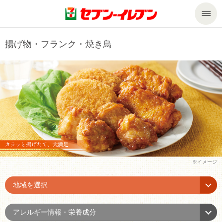
商品のご案内
揚げ物・フランク・焼き鳥
セール・キャンペーン
商品のご案内トップ
今週の新商品
サービス
来週の新商品
企業情報
サービストップ
商品カテゴリ一覧
nanacoトップ
私たちの取組み
企業情報トップ
セブンプレミアム
マルチコピー機でできること
ニュースリリース
サステナビリティ
地域を選択
便利なサービス
食の安全・安心への取組み
マルチコピー機でできることトップ
ごあいさつ
サステナビリティトップ
アレルギー情報・栄養成分