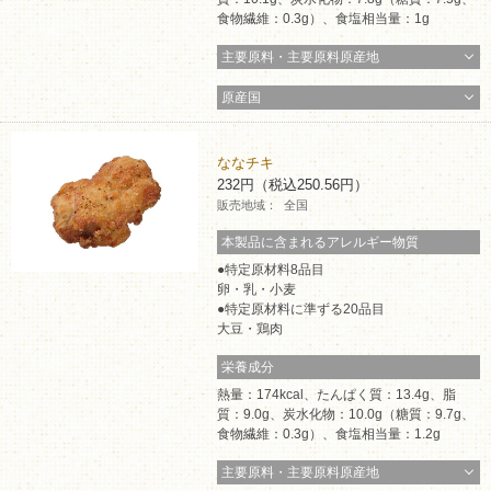
食物繊維：0.3g）、食塩相当量：1g
主要原料・主要原料原産地
原産国
ななチキ
232円（税込250.56円）
販売地域：
全国
本製品に含まれるアレルギー物質
特定原材料8品目
卵・乳・小麦
特定原材料に準ずる20品目
大豆・鶏肉
栄養成分
熱量：174kcal、たんぱく質：13.4g、脂
質：9.0g、炭水化物：10.0g（糖質：9.7g、
食物繊維：0.3g）、食塩相当量：1.2g
主要原料・主要原料原産地