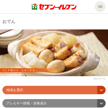
商品のご案内
おでん
セール・キャンペーン
商品のご案内トップ
今週の新商品
サービス
来週の新商品
企業情報
サービストップ
商品カテゴリ一覧
nanacoトップ
私たちの取組み
企業情報トップ
セブンプレミアム
マルチコピー機でできること
ニュースリリース
サステナビリティ
地域を選択
便利なサービス
食の安全・安心への取組み
マルチコピー機でできることトップ
ごあいさつ
サステナビリティトップ
アレルギー情報・栄養成分