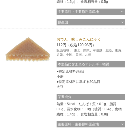
繊維：1.6g）、食塩相当量：0.5g
主要原料・主要原料原産地
原産国
おでん 味しみこんにゃく
112円（税込120.96円）
販売地域：
東北、関東、甲信越、北陸、東海、
近畿、中国、四国、九州
本製品に含まれるアレルギー物質
特定原材料8品目
小麦
特定原材料に準ずる20品目
大豆
栄養成分
熱量：5kcal、たんぱく質：0.1g、脂質：
0.0g、炭水化物：1.8g（糖質：0.4g、食物
繊維：1.4g）、食塩相当量：0.8g
主要原料・主要原料原産地