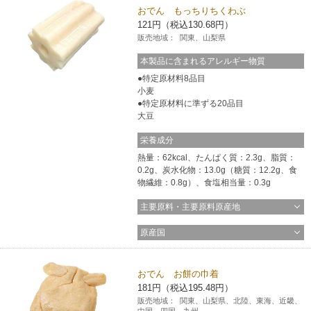
おでん もっちりちくわぶ
121円（税込130.68円）
販売地域：
関東、山梨県
本製品に含まれるアレルギー物質
特定原材料8品目
小麦
特定原材料に準ずる20品目
大豆
栄養成分
熱量：62kcal、たんぱく質：2.3g、脂質：
0.2g、炭水化物：13.0g（糖質：12.2g、食
物繊維：0.8g）、食塩相当量：0.3g
主要原料・主要原料原産地
原産国
おでん お餅の巾着
181円（税込195.48円）
販売地域：
関東、山梨県、北陸、東海、近畿、
中国、四国、九州