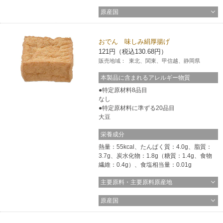
原産国
おでん 味しみ絹厚揚げ
121円（税込130.68円）
販売地域：
東北、関東、甲信越、静岡県
本製品に含まれるアレルギー物質
特定原材料8品目
なし
特定原材料に準ずる20品目
大豆
栄養成分
熱量：55kcal、たんぱく質：4.0g、脂質：
3.7g、炭水化物：1.8g（糖質：1.4g、食物
繊維：0.4g）、食塩相当量：0.01g
主要原料・主要原料原産地
原産国