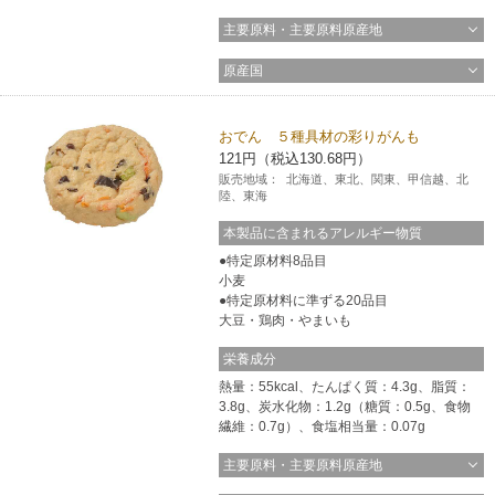
主要原料・主要原料原産地
原産国
おでん ５種具材の彩りがんも
121円（税込130.68円）
販売地域：
北海道、東北、関東、甲信越、北
陸、東海
本製品に含まれるアレルギー物質
特定原材料8品目
小麦
特定原材料に準ずる20品目
大豆・鶏肉・やまいも
栄養成分
熱量：55kcal、たんぱく質：4.3g、脂質：
3.8g、炭水化物：1.2g（糖質：0.5g、食物
繊維：0.7g）、食塩相当量：0.07g
主要原料・主要原料原産地