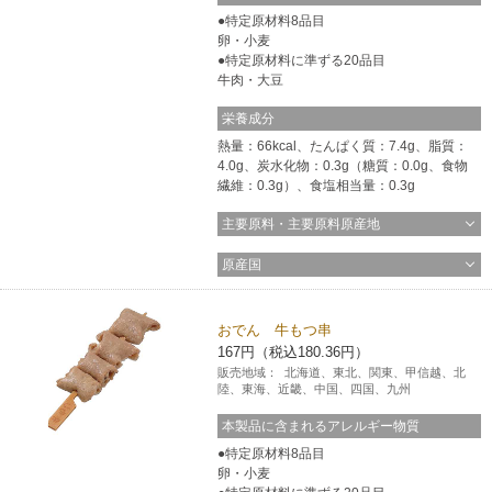
特定原材料8品目
卵・小麦
特定原材料に準ずる20品目
牛肉・大豆
栄養成分
熱量：66kcal、たんぱく質：7.4g、脂質：
4.0g、炭水化物：0.3g（糖質：0.0g、食物
繊維：0.3g）、食塩相当量：0.3g
主要原料・主要原料原産地
原産国
おでん 牛もつ串
167円（税込180.36円）
販売地域：
北海道、東北、関東、甲信越、北
陸、東海、近畿、中国、四国、九州
本製品に含まれるアレルギー物質
特定原材料8品目
卵・小麦