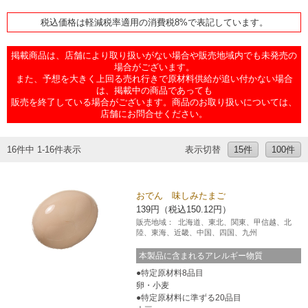
チケットサービス
宅配便
ギフト
コピー
企業理念
セブン＆アイ・ホールディングスの重点課題
税込価格は軽減税率適用の消費税8%で表記しています。
加盟店オーナー募集
物件募集・購入
セブン‐イレブンでお受取り
セブンチケット
掲載商品は、店舗により取り扱いがない場合や販売地域内でも未発売の
切手・はがき・印紙
プリペイドカード・金券
プリント
会社概要
サステナビリティ活動基本方針
場合がございます。
アルバイト情報
採用情報
また、予想を大きく上回る売れ行きで原材料供給が追い付かない場合
は、掲載中の商品であっても
タワーレコード
停電時のサービス停止のお知らせ
チケットぴあ
セブン銀行ATM
ニンテンドー・ダウンロードカード
スキャン
貸借対照表・損益計算書
サステナビリティ推進体制
販売を終了している場合がございます。商品のお取り扱いについては、
店舗検索
ネットショッピング
店舗にお問合せください。
お問い合わせ
セブンネットショッピング
イープラス
ご利用可能なお支払い方法
ファクス
沿革
GREEN CHALLENGE 2050
16件中 1-16件表示
表示切替
15件
100件
Language
CNプレイガイド
各種料金のお支払い
チケット
国内店舗数
4VISIONS
English (Corporate)
おでん 味しみたまご
English (Services)
JTB
139円（税込150.12円）
スマホプリペイド
プリペイドサービス
売上高、店舗数推移
サステナビリティニュース
販売地域：
北海道、東北、関東、甲信越、北
中文[繁體字](服務)
陸、東海、近畿、中国、四国、九州
レジでApple Accountにチャージ
スポーツ振興くじ
セブン‐イレブンの海外事業
简体中文(服务)
サステナビリティレポート
本製品に含まれるアレルギー物質
特定原材料8品目
한국어(서비스)
卵・小麦
オンラインフォトサービス
行政サービス
データで見るセブン‐イレブン
報告書ライブラリー
特定原材料に準ずる20品目
ภาษาไทย(บริการ)