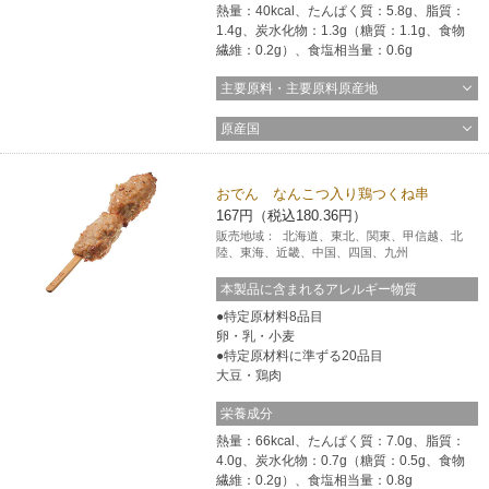
熱量：40kcal、たんぱく質：5.8g、脂質：
1.4g、炭水化物：1.3g（糖質：1.1g、食物
繊維：0.2g）、食塩相当量：0.6g
主要原料・主要原料原産地
原産国
おでん なんこつ入り鶏つくね串
167円（税込180.36円）
販売地域：
北海道、東北、関東、甲信越、北
陸、東海、近畿、中国、四国、九州
本製品に含まれるアレルギー物質
特定原材料8品目
卵・乳・小麦
特定原材料に準ずる20品目
大豆・鶏肉
栄養成分
熱量：66kcal、たんぱく質：7.0g、脂質：
4.0g、炭水化物：0.7g（糖質：0.5g、食物
繊維：0.2g）、食塩相当量：0.8g