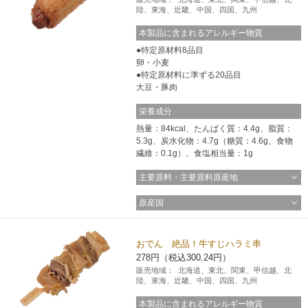
陸、東海、近畿、中国、四国、九州
本製品に含まれるアレルギー物質
特定原材料8品目
卵・小麦
特定原材料に準ずる20品目
大豆・豚肉
栄養成分
熱量：84kcal、たんぱく質：4.4g、脂質：
5.3g、炭水化物：4.7g（糖質：4.6g、食物
繊維：0.1g）、食塩相当量：1g
主要原料・主要原料原産地
原産国
おでん 絶品！牛すじハラミ串
278円（税込300.24円）
販売地域：
北海道、東北、関東、甲信越、北
陸、東海、近畿、中国、四国、九州
本製品に含まれるアレルギー物質