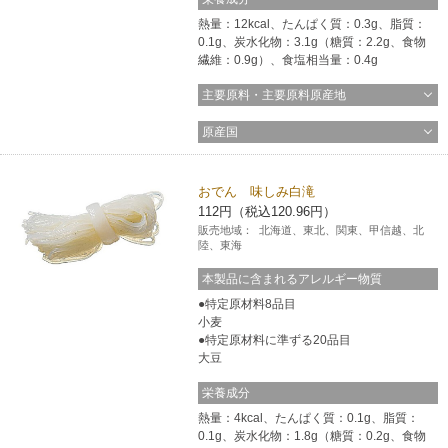
熱量：12kcal、たんぱく質：0.3g、脂質：
0.1g、炭水化物：3.1g（糖質：2.2g、食物
繊維：0.9g）、食塩相当量：0.4g
主要原料・主要原料原産地
原産国
おでん 味しみ白滝
112円（税込120.96円）
販売地域：
北海道、東北、関東、甲信越、北
陸、東海
本製品に含まれるアレルギー物質
特定原材料8品目
小麦
特定原材料に準ずる20品目
大豆
栄養成分
熱量：4kcal、たんぱく質：0.1g、脂質：
0.1g、炭水化物：1.8g（糖質：0.2g、食物