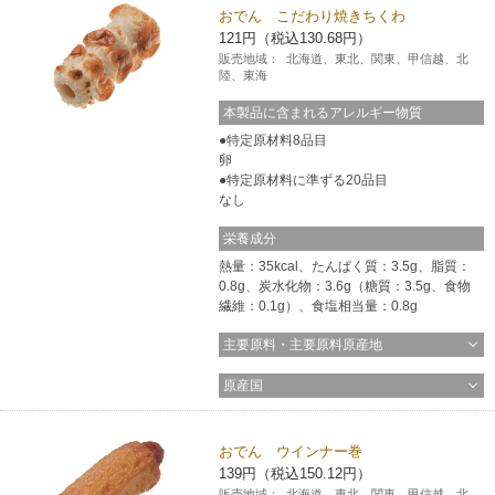
おでん こだわり焼きちくわ
121円（税込130.68円）
販売地域：
北海道、東北、関東、甲信越、北
陸、東海
本製品に含まれるアレルギー物質
特定原材料8品目
卵
特定原材料に準ずる20品目
なし
栄養成分
熱量：35kcal、たんぱく質：3.5g、脂質：
0.8g、炭水化物：3.6g（糖質：3.5g、食物
繊維：0.1g）、食塩相当量：0.8g
主要原料・主要原料原産地
原産国
おでん ウインナー巻
139円（税込150.12円）
販売地域：
北海道、東北、関東、甲信越、北