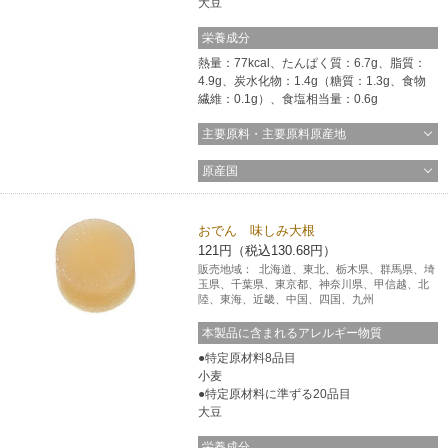
大豆
コインランドリー（店舗限定）
保険
セブン‐イレブンの「商品力」
栄養成分
熱量：77kcal、たんぱく質：6.7g、脂質：
宅配ロッカー（店舗限定）
4.9g、炭水化物：1.4g（糖質：1.3g、食物
学び・教育
セブン-イレブンの横顔
繊維：0.1g）、食塩相当量：0.6g
主要原料・主要原料原産地
自転車シェアリング（店舗限定）
セブン-イレブンの歴史
原産国
モバイルバッテリーシェアリング（店舗限定）
おでん 味しみ大根
モバイルWi-Fiバッテリーシェアリング（店舗限定）
121円（税込130.68円）
販売地域：
北海道、東北、栃木県、群馬県、埼
玉県、千葉県、東京都、神奈川県、甲信越、北
陸、東海、近畿、中国、四国、九州
荷物預かりサービス「ecbocloakエクボクローク」（店舗限定）
本製品に含まれるアレルギー物質
特定原材料8品目
パウダースペース ラブン（店舗限定）
小麦
特定原材料に準ずる20品目
大豆
ソフトバンクギフト
栄養成分