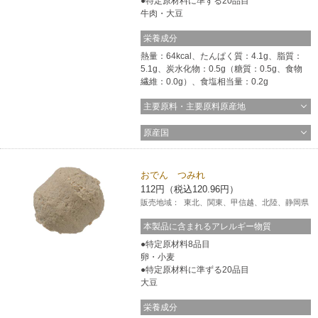
特定原材料に準ずる20品目
牛肉・大豆
栄養成分
熱量：64kcal、たんぱく質：4.1g、脂質：
5.1g、炭水化物：0.5g（糖質：0.5g、食物
繊維：0.0g）、食塩相当量：0.2g
主要原料・主要原料原産地
原産国
おでん つみれ
112円（税込120.96円）
販売地域：
東北、関東、甲信越、北陸、静岡県
本製品に含まれるアレルギー物質
特定原材料8品目
卵・小麦
特定原材料に準ずる20品目
大豆
栄養成分