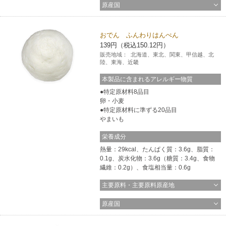
原産国
おでん ふんわりはんぺん
139円（税込150.12円）
販売地域：
北海道、東北、関東、甲信越、北
陸、東海、近畿
本製品に含まれるアレルギー物質
特定原材料8品目
卵・小麦
特定原材料に準ずる20品目
やまいも
栄養成分
熱量：29kcal、たんぱく質：3.6g、脂質：
0.1g、炭水化物：3.6g（糖質：3.4g、食物
繊維：0.2g）、食塩相当量：0.6g
主要原料・主要原料原産地
原産国