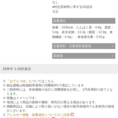
なし
特定原材料に準ずる20品目
大豆
栄養成分
熱量：102kcal、たんぱく質：4.9g、脂質：
3.4g、炭水化物：13.3g（糖質：12.9g、食
物繊維：0.4g）、食塩相当量：0.01g
主要原料・主要原料原産地
原産国
16件中 1-16件表示
「
おでんつゆ
」についてはこちら
税込価格は軽減税率適用の消費税8%で表記しています。
ご精算時には、本体価格の合計に消費税額を計算し、1円未満切り捨てとな
ります。
画像はイメージです。
地域により商品の規格や価格・発売日が異なる場合があります。
掲載商品は、店舗により取り扱いがない場合や販売地域内でも未発売の地域
がございます。
アレルギー情報・栄養成分についてのご注意