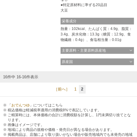
特定原材料に準ずる20品目
コインランドリー（店舗限定）
保険
セブン‐イレブンの「商品力」
大豆
栄養成分
宅配ロッカー（店舗限定）
学び・教育
セブン-イレブンの横顔
熱量：102kcal、たんぱく質：4.9g、脂質：
3.4g、炭水化物：13.3g（糖質：12.9g、食
物繊維：0.4g）、食塩相当量：0.01g
自転車シェアリング（店舗限定）
セブン-イレブンの歴史
主要原料・主要原料原産地
モバイルバッテリーシェアリング（店舗限定）
原産国
モバイルWi-Fiバッテリーシェアリング（店舗限定）
16件中 16-16件表示
［前へ］
1
2
荷物預かりサービス「ecbocloakエクボクローク」（店舗限定）
「
おでんつゆ
」についてはこちら
パウダースペース ラブン（店舗限定）
税込価格は軽減税率適用の消費税8%で表記しています。
ご精算時には、本体価格の合計に消費税額を計算し、1円未満切り捨てとな
ります。
画像はイメージです。
ソフトバンクギフト
地域により商品の規格や価格・発売日が異なる場合があります。
掲載商品は、店舗により取り扱いがない場合や販売地域内でも未発売の地域