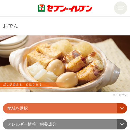
商品のご案内
おでん
セール・キャンペーン
商品のご案内トップ
今週の新商品
サービス
来週の新商品
企業情報
サービストップ
商品カテゴリ一覧
nanacoトップ
私たちの取組み
企業情報トップ
セブンプレミアム
マルチコピー機でできること
ニュースリリース
サステナビリティ
地域を選択
便利なサービス
食の安全・安心への取組み
マルチコピー機でできることトップ
ごあいさつ
サステナビリティトップ
アレルギー情報・栄養成分