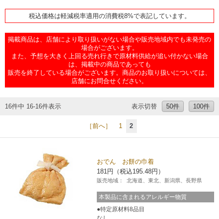
チケットサービス
宅配便
ギフト
コピー
企業理念
セブン＆アイ・ホールディングスの重点課題
税込価格は軽減税率適用の消費税8%で表記しています。
加盟店オーナー募集
物件募集・購入
セブン‐イレブンでお受取り
セブンチケット
掲載商品は、店舗により取り扱いがない場合や販売地域内でも未発売の
切手・はがき・印紙
プリペイドカード・金券
プリント
会社概要
サステナビリティ活動基本方針
場合がございます。
アルバイト情報
採用情報
また、予想を大きく上回る売れ行きで原材料供給が追い付かない場合
は、掲載中の商品であっても
タワーレコード
停電時のサービス停止のお知らせ
チケットぴあ
セブン銀行ATM
ニンテンドー・ダウンロードカード
スキャン
貸借対照表・損益計算書
サステナビリティ推進体制
販売を終了している場合がございます。商品のお取り扱いについては、
店舗検索
ネットショッピング
店舗にお問合せください。
お問い合わせ
セブンネットショッピング
イープラス
ご利用可能なお支払い方法
ファクス
沿革
GREEN CHALLENGE 2050
16件中 16-16件表示
表示切替
50件
100件
Language
CNプレイガイド
各種料金のお支払い
チケット
国内店舗数
4VISIONS
［前へ］
1
2
English (Corporate)
English (Services)
JTB
スマホプリペイド
プリペイドサービス
売上高、店舗数推移
サステナビリティニュース
おでん お餅の巾着
中文[繁體字](服務)
181円（税込195.48円）
レジでApple Accountにチャージ
スポーツ振興くじ
セブン‐イレブンの海外事業
简体中文(服务)
サステナビリティレポート
販売地域：
北海道、東北、新潟県、長野県
한국어(서비스)
本製品に含まれるアレルギー物質
オンラインフォトサービス
行政サービス
データで見るセブン‐イレブン
報告書ライブラリー
特定原材料8品目
ภาษาไทย(บริการ)
なし