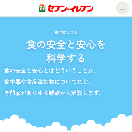
商品のご案内
専門家コラム
食の安全と安心を
セール・キャンペーン
商品のご案内トップ
科学する
今週の新商品
サービス
食の安全と安心とはどういうことか、
来週の新商品
企業情報
サービストップ
食中毒や食品添加物についてなど、
商品カテゴリ一覧
専門家があらゆる観点から解説します。
nanacoトップ
私たちの取組み
企業情報トップ
セブンプレミアム
マルチコピー機でできること
ニュースリリース
サステナビリティ
便利なサービス
食の安全・安心への取組み
マルチコピー機でできることトップ
ごあいさつ
サステナビリティトップ