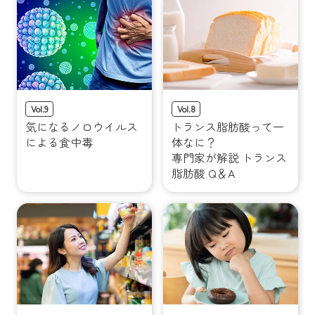
コインランドリー（店舗限定）
保険
セブン‐イレブンの「商品力」
宅配ロッカー（店舗限定）
学び・教育
セブン-イレブンの横顔
自転車シェアリング（店舗限定）
セブン-イレブンの歴史
Vol.9
Vol.8
気になるノロウイルス
トランス脂肪酸って一
モバイルバッテリーシェアリング（店舗限定）
による食中毒
体なに？
専門家が解説 トランス
脂肪酸 Q＆A
モバイルWi-Fiバッテリーシェアリング（店舗限定）
荷物預かりサービス「ecbocloakエクボクローク」（店舗限定）
パウダースペース ラブン（店舗限定）
ソフトバンクギフト