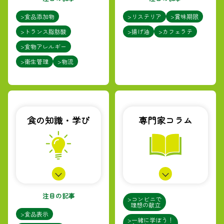
>食品添加物
>リステリア
>賞味期限
>トランス脂肪酸
>揚げ油
>カフェラテ
>食物アレルギー
>衛生管理
>物流
食の知識・学び
専門家コラム
注目の記事
>コンビニで
理想の献立
>食品表示
>一緒に学ぼう！