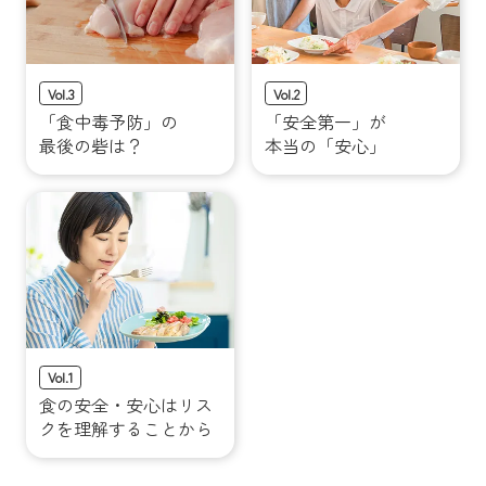
Vol.3
Vol.2
「食中毒予防」の
「安全第一」が
最後の砦は？
本当の「安心」
Vol.1
食の安全・安心はリス
クを
理解することから