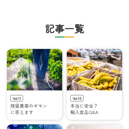
チケットサービス
宅配便
ギフト
コピー
企業理念
セブン＆アイ・ホールディングスの重点課題
加盟店オーナー募集
物件募集・購入
セブン‐イレブンでお受取り
セブンチケット
切手・はがき・印紙
記事一覧
プリペイドカード・金券
プリント
会社概要
サステナビリティ活動基本方針
アルバイト情報
採用情報
タワーレコード
停電時のサービス停止のお知らせ
チケットぴあ
セブン銀行ATM
ニンテンドー・ダウンロードカード
スキャン
貸借対照表・損益計算書
サステナビリティ推進体制
店舗検索
ネットショッピング
お問い合わせ
セブンネットショッピング
イープラス
ご利用可能なお支払い方法
ファクス
沿革
GREEN CHALLENGE 2050
Language
CNプレイガイド
各種料金のお支払い
チケット
国内店舗数
4VISIONS
English (Corporate)
English (Services)
JTB
スマホプリペイド
プリペイドサービス
売上高、店舗数推移
サステナビリティニュース
中文[繁體字](服務)
Vol.11
Vol.10
レジでApple Accountにチャージ
残留農薬のギモン
本当に安全？
スポーツ振興くじ
セブン‐イレブンの海外事業
简体中文(服务)
サステナビリティレポート
に答えます
輸入食品Q&A
한국어(서비스)
オンラインフォトサービス
行政サービス
データで見るセブン‐イレブン
報告書ライブラリー
ภาษาไทย(บริการ)