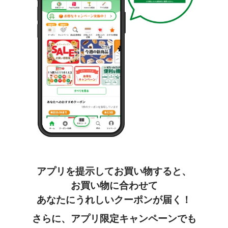
コインランドリー（店舗限定）
保険
セブン‐イレブンの「商品力」
宅配ロッカー（店舗限定）
学び・教育
セブン-イレブンの横顔
自転車シェアリング（店舗限定）
セブン-イレブンの歴史
モバイルバッテリーシェアリング（店舗限定）
モバイルWi-Fiバッテリーシェアリング（店舗限定）
荷物預かりサービス「ecbocloakエクボクローク」（店舗限定）
アプリを提示してお買い物すると、
お買い物に合わせて
パウダースペース ラブン（店舗限定）
あなたにうれしいクーポンが届く！
ソフトバンクギフト
さらに、アプリ限定キャンペーンでも