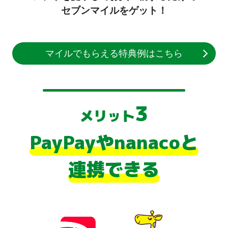
セブンマイルをゲット！
マイルでもらえる
特典例はこちら
3
メリット
PayPayやnanacoと
連携できる