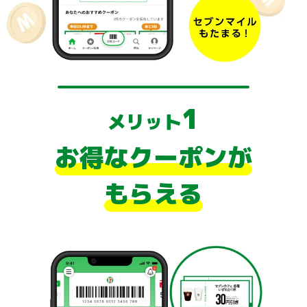
チケットサービス
宅配便
ギフト
コピー
企業理念
セブン＆アイ・ホールディングスの重点課題
加盟店オーナー募集
物件募集・購入
セブン‐イレブンでお受取り
セブンチケット
切手・はがき・印紙
プリペイドカード・金券
プリント
会社概要
サステナビリティ活動基本方針
アルバイト情報
採用情報
タワーレコード
停電時のサービス停止のお知らせ
チケットぴあ
セブン銀行ATM
ニンテンドー・ダウンロードカード
スキャン
貸借対照表・損益計算書
サステナビリティ推進体制
1
店舗検索
ネットショッピング
メリット
お問い合わせ
セブンネットショッピング
イープラス
ご利用可能なお支払い方法
ファクス
沿革
GREEN CHALLENGE 2050
お得なクーポンが
Language
CNプレイガイド
各種料金のお支払い
チケット
国内店舗数
4VISIONS
English (Corporate)
もらえる
English (Services)
JTB
スマホプリペイド
プリペイドサービス
売上高、店舗数推移
サステナビリティニュース
中文[繁體字](服務)
レジでApple Accountにチャージ
スポーツ振興くじ
セブン‐イレブンの海外事業
简体中文(服务)
サステナビリティレポート
한국어(서비스)
オンラインフォトサービス
行政サービス
データで見るセブン‐イレブン
報告書ライブラリー
ภาษาไทย(บริการ)