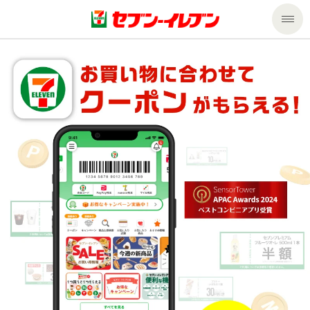
商品のご案内
セール・キャンペーン
商品のご案内トップ
今週の新商品
サービス
来週の新商品
企業情報
サービストップ
商品カテゴリ一覧
nanacoトップ
私たちの取組み
企業情報トップ
セブンプレミアム
マルチコピー機でできること
ニュースリリース
サステナビリティ
便利なサービス
食の安全・安心への取組み
マルチコピー機でできることトップ
ごあいさつ
サステナビリティトップ