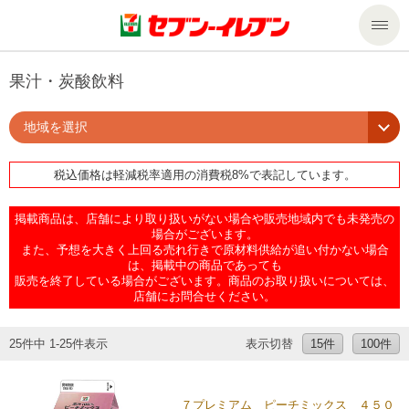
商品のご案内
果汁・炭酸飲料
地域を選択
セール・キャンペーン
商品のご案内トップ
税込価格は軽減税率適用の消費税8%で表記しています。
今週の新商品
サービス
掲載商品は、店舗により取り扱いがない場合や販売地域内でも未発売の
来週の新商品
企業情報
サービストップ
場合がございます。
また、予想を大きく上回る売れ行きで原材料供給が追い付かない場合
は、掲載中の商品であっても
販売を終了している場合がございます。商品のお取り扱いについては、
商品カテゴリ一覧
nanacoトップ
私たちの取組み
企業情報トップ
店舗にお問合せください。
セブンプレミアム
マルチコピー機でできること
ニュースリリース
サステナビリティ
25件中 1-25件表示
表示切替
15件
100件
便利なサービス
食の安全・安心への取組み
マルチコピー機でできることトップ
ごあいさつ
サステナビリティトップ
７プレミアム ピーチミックス ４５０