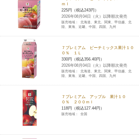
ｍｌ
チケットサービス
宅配便
ギフト
コピー
企業理念
セブン＆アイ・ホールディングスの重点課題
225円（税込243円）
2026年08月04日（火）以降順次発売
加盟店オーナー募集
物件募集・購入
販売地域：
北海道、東北、関東、甲信越、北
セブン‐イレブンでお受取り
セブンチケット
切手・はがき・印紙
プリペイドカード・金券
プリント
会社概要
陸、東海、近畿、中国、四国、九州
サステナビリティ活動基本方針
アルバイト情報
採用情報
タワーレコード
停電時のサービス停止のお知らせ
チケットぴあ
セブン銀行ATM
ニンテンドー・ダウンロードカード
スキャン
貸借対照表・損益計算書
サステナビリティ推進体制
７プレミアム ピーチミックス果汁１０
店舗検索
ネットショッピング
０％ １Ｌ
お問い合わせ
セブンネットショッピング
330円（税込356.40円）
イープラス
ご利用可能なお支払い方法
ファクス
沿革
GREEN CHALLENGE 2050
2026年08月04日（火）以降順次発売
Language
販売地域：
北海道、東北、関東、甲信越、北
陸、東海、近畿、中国、四国、九州
CNプレイガイド
各種料金のお支払い
チケット
国内店舗数
4VISIONS
English (Corporate)
English (Services)
JTB
スマホプリペイド
プリペイドサービス
売上高、店舗数推移
７プレミアム アップル 果汁１０
サステナビリティニュース
０％ ２００ｍｌ
中文[繁體字](服務)
118円（税込127.44円）
レジでApple Accountにチャージ
スポーツ振興くじ
セブン‐イレブンの海外事業
简体中文(服务)
サステナビリティレポート
販売地域：
全国
한국어(서비스)
オンラインフォトサービス
行政サービス
データで見るセブン‐イレブン
報告書ライブラリー
ภาษาไทย(บริการ)