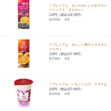
７プレミアム カシスオレンジ＆アサイ
コインランドリー（店舗限定）
保険
セブン‐イレブンの「商品力」
ーミックス ２００ｍｌ
115円（税込124.20円）
販売地域：
全国
宅配ロッカー（店舗限定）
学び・教育
セブン-イレブンの横顔
自転車シェアリング（店舗限定）
セブン-イレブンの歴史
７プレミアム オレンジ果汁１００％２
モバイルバッテリーシェアリング（店舗限定）
００ｍｌ
118円（税込127.44円）
販売地域：
全国
モバイルWi-Fiバッテリーシェアリング（店舗限定）
荷物預かりサービス「ecbocloakエクボクローク」（店舗限定）
７プレミアム いちごミルク ２４０ｇ
220円（税込237.60円）
パウダースペース ラブン（店舗限定）
販売地域：
全国
ソフトバンクギフト