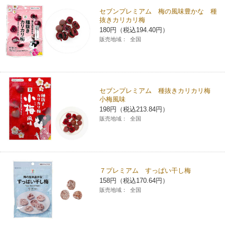
セブンプレミアム 梅の風味豊かな 種
コインランドリー（店舗限定）
保険
セブン‐イレブンの「商品力」
抜きカリカリ梅
180円（税込194.40円）
販売地域：
全国
宅配ロッカー（店舗限定）
学び・教育
セブン-イレブンの横顔
自転車シェアリング（店舗限定）
セブン-イレブンの歴史
セブンプレミアム 種抜きカリカリ梅
モバイルバッテリーシェアリング（店舗限定）
小梅風味
198円（税込213.84円）
販売地域：
全国
モバイルWi-Fiバッテリーシェアリング（店舗限定）
荷物預かりサービス「ecbocloakエクボクローク」（店舗限定）
７プレミアム すっぱい干し梅
158円（税込170.64円）
パウダースペース ラブン（店舗限定）
販売地域：
全国
ソフトバンクギフト