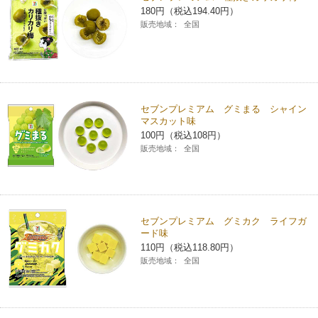
180円（税込194.40円）
チケットサービス
宅配便
ギフト
コピー
企業理念
セブン＆アイ・ホールディングスの重点課題
販売地域：
全国
加盟店オーナー募集
物件募集・購入
セブン‐イレブンでお受取り
セブンチケット
切手・はがき・印紙
プリペイドカード・金券
プリント
会社概要
サステナビリティ活動基本方針
アルバイト情報
採用情報
タワーレコード
停電時のサービス停止のお知らせ
チケットぴあ
セブン銀行ATM
ニンテンドー・ダウンロードカード
スキャン
貸借対照表・損益計算書
サステナビリティ推進体制
セブンプレミアム グミまる シャイン
店舗検索
ネットショッピング
マスカット味
お問い合わせ
セブンネットショッピング
100円（税込108円）
イープラス
ご利用可能なお支払い方法
ファクス
沿革
GREEN CHALLENGE 2050
販売地域：
全国
Language
CNプレイガイド
各種料金のお支払い
チケット
国内店舗数
4VISIONS
English (Corporate)
English (Services)
JTB
スマホプリペイド
プリペイドサービス
売上高、店舗数推移
セブンプレミアム グミカク ライフガ
サステナビリティニュース
ード味
中文[繁體字](服務)
110円（税込118.80円）
レジでApple Accountにチャージ
スポーツ振興くじ
セブン‐イレブンの海外事業
简体中文(服务)
サステナビリティレポート
販売地域：
全国
한국어(서비스)
オンラインフォトサービス
行政サービス
データで見るセブン‐イレブン
報告書ライブラリー
ภาษาไทย(บริการ)