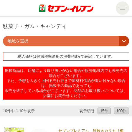
商品のご案内
駄菓子・ガム・キャンディ
地域を選択
セール・キャンペーン
商品のご案内トップ
税込価格は軽減税率適用の消費税8%で表記しています。
今週の新商品
サービス
掲載商品は、店舗により取り扱いがない場合や販売地域内でも未発売の
来週の新商品
企業情報
サービストップ
場合がございます。
また、予想を大きく上回る売れ行きで原材料供給が追い付かない場合
は、掲載中の商品であっても
販売を終了している場合がございます。商品のお取り扱いについては、
商品カテゴリ一覧
nanacoトップ
私たちの取組み
企業情報トップ
店舗にお問合せください。
セブンプレミアム
マルチコピー機でできること
ニュースリリース
サステナビリティ
10件中 1-10件表示
表示切替
15件
100件
便利なサービス
食の安全・安心への取組み
マルチコピー機でできることトップ
ごあいさつ
サステナビリティトップ
セブンプレミアム 種抜きカリカリ梅