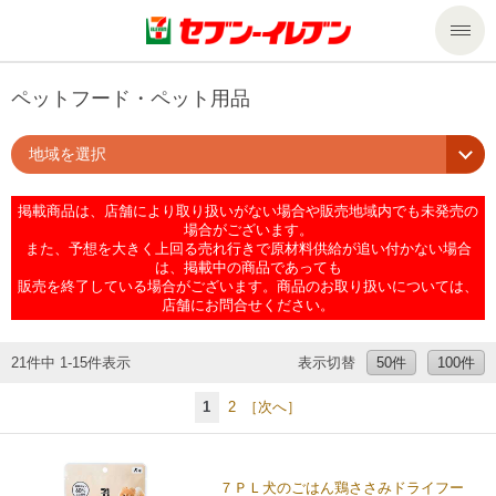
商品のご案内
ペットフード・ペット用品
地域を選択
セール・キャンペーン
商品のご案内トップ
掲載商品は、店舗により取り扱いがない場合や販売地域内でも未発売の
今週の新商品
サービス
場合がございます。
また、予想を大きく上回る売れ行きで原材料供給が追い付かない場合
は、掲載中の商品であっても
来週の新商品
企業情報
サービストップ
販売を終了している場合がございます。商品のお取り扱いについては、
店舗にお問合せください。
商品カテゴリ一覧
nanacoトップ
私たちの取組み
企業情報トップ
21件中 1-15件表示
表示切替
50件
100件
セブンプレミアム
マルチコピー機でできること
ニュースリリース
サステナビリティ
1
2
［次へ］
便利なサービス
食の安全・安心への取組み
マルチコピー機でできることトップ
ごあいさつ
サステナビリティトップ
７ＰＬ犬のごはん鶏ささみドライフー