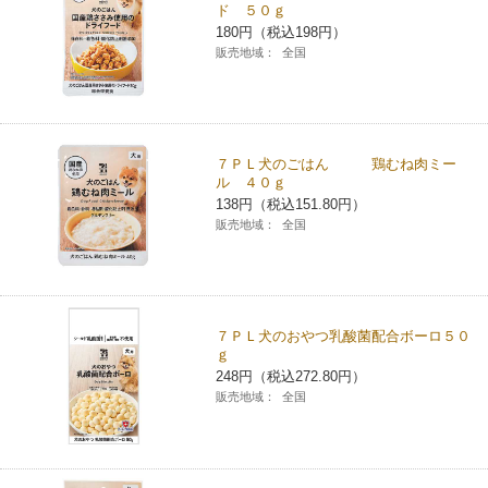
ド ５０ｇ
チケットサービス
宅配便
ギフト
コピー
180円（税込198円）
企業理念
セブン＆アイ・ホールディングスの重点課題
販売地域：
全国
加盟店オーナー募集
物件募集・購入
セブン‐イレブンでお受取り
セブンチケット
切手・はがき・印紙
プリペイドカード・金券
プリント
会社概要
サステナビリティ活動基本方針
アルバイト情報
採用情報
タワーレコード
停電時のサービス停止のお知らせ
チケットぴあ
セブン銀行ATM
ニンテンドー・ダウンロードカード
スキャン
貸借対照表・損益計算書
サステナビリティ推進体制
７ＰＬ犬のごはん 鶏むね肉ミー
店舗検索
ネットショッピング
ル ４０ｇ
お問い合わせ
138円（税込151.80円）
セブンネットショッピング
イープラス
ご利用可能なお支払い方法
ファクス
沿革
GREEN CHALLENGE 2050
販売地域：
全国
Language
CNプレイガイド
各種料金のお支払い
チケット
国内店舗数
4VISIONS
English (Corporate)
English (Services)
JTB
スマホプリペイド
プリペイドサービス
７ＰＬ犬のおやつ乳酸菌配合ボーロ５０
売上高、店舗数推移
サステナビリティニュース
ｇ
中文[繁體字](服務)
248円（税込272.80円）
レジでApple Accountにチャージ
スポーツ振興くじ
販売地域：
全国
セブン‐イレブンの海外事業
简体中文(服务)
サステナビリティレポート
한국어(서비스)
オンラインフォトサービス
行政サービス
データで見るセブン‐イレブン
報告書ライブラリー
ภาษาไทย(บริการ)