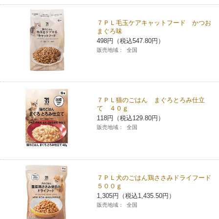
７ＰＬ毛玉ケアキャットフード かつお
まぐろ味
498円（税込547.80円）
販売地域：
全国
７ＰＬ猫のごはん まぐろとろみ仕立
て ４０ｇ
118円（税込129.80円）
販売地域：
全国
７ＰＬ犬のごはん鶏ささみドライフード
５００ｇ
1,305円（税込1,435.50円）
販売地域：
全国