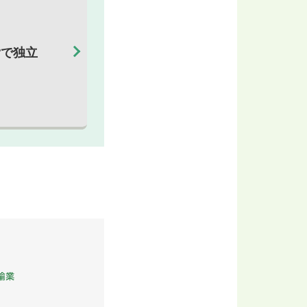
子
で独立