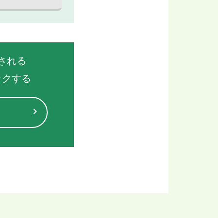
される
ックする
る