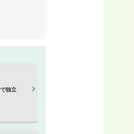
婦
で独立