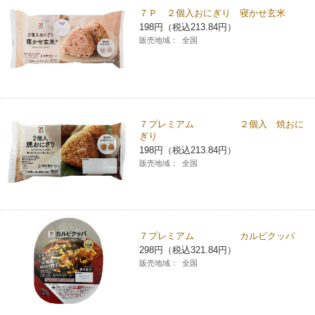
７Ｐ ２個入おにぎり 寝かせ玄米
コインランドリー（店舗限定）
保険
セブン‐イレブンの「商品力」
198円（税込213.84円）
販売地域：
全国
宅配ロッカー（店舗限定）
学び・教育
セブン-イレブンの横顔
自転車シェアリング（店舗限定）
セブン-イレブンの歴史
７プレミアム ２個入 焼おに
モバイルバッテリーシェアリング（店舗限定）
ぎり
198円（税込213.84円）
販売地域：
全国
モバイルWi-Fiバッテリーシェアリング（店舗限定）
荷物預かりサービス「ecbocloakエクボクローク」（店舗限定）
７プレミアム カルビクッパ
298円（税込321.84円）
パウダースペース ラブン（店舗限定）
販売地域：
全国
ソフトバンクギフト