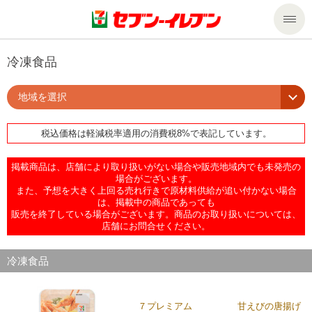
商品のご案内
冷凍食品
地域を選択
セール・キャンペーン
商品のご案内トップ
税込価格は軽減税率適用の消費税8%で表記しています。
今週の新商品
サービス
掲載商品は、店舗により取り扱いがない場合や販売地域内でも未発売の
来週の新商品
企業情報
サービストップ
場合がございます。
また、予想を大きく上回る売れ行きで原材料供給が追い付かない場合
は、掲載中の商品であっても
販売を終了している場合がございます。商品のお取り扱いについては、
商品カテゴリ一覧
nanacoトップ
私たちの取組み
企業情報トップ
店舗にお問合せください。
セブンプレミアム
マルチコピー機でできること
ニュースリリース
サステナビリティ
冷凍食品
便利なサービス
食の安全・安心への取組み
マルチコピー機でできることトップ
ごあいさつ
サステナビリティトップ
７プレミアム 甘えびの唐揚げ