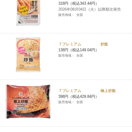
318円（税込343.44円）
チケットサービス
宅配便
ギフト
コピー
企業理念
2026年08月04日（火）以降順次発売
セブン＆アイ・ホールディングスの重点課題
販売地域：
全国
加盟店オーナー募集
物件募集・購入
セブン‐イレブンでお受取り
セブンチケット
切手・はがき・印紙
プリペイドカード・金券
プリント
会社概要
サステナビリティ活動基本方針
アルバイト情報
採用情報
タワーレコード
停電時のサービス停止のお知らせ
チケットぴあ
セブン銀行ATM
ニンテンドー・ダウンロードカード
スキャン
貸借対照表・損益計算書
サステナビリティ推進体制
７プレミアム 炒飯
店舗検索
ネットショッピング
138円（税込149.04円）
お問い合わせ
セブンネットショッピング
販売地域：
全国
イープラス
ご利用可能なお支払い方法
ファクス
沿革
GREEN CHALLENGE 2050
Language
CNプレイガイド
各種料金のお支払い
チケット
国内店舗数
4VISIONS
English (Corporate)
English (Services)
JTB
スマホプリペイド
プリペイドサービス
７プレミアム 極上炒飯
売上高、店舗数推移
サステナビリティニュース
398円（税込429.84円）
中文[繁體字](服務)
販売地域：
全国
レジでApple Accountにチャージ
スポーツ振興くじ
セブン‐イレブンの海外事業
简体中文(服务)
サステナビリティレポート
한국어(서비스)
オンラインフォトサービス
行政サービス
データで見るセブン‐イレブン
報告書ライブラリー
ภาษาไทย(บริการ)