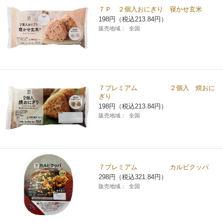
７Ｐ ２個入おにぎり 寝かせ玄米
コインランドリー（店舗限定）
保険
セブン‐イレブンの「商品力」
198円（税込213.84円）
販売地域：
全国
宅配ロッカー（店舗限定）
学び・教育
セブン-イレブンの横顔
自転車シェアリング（店舗限定）
セブン-イレブンの歴史
７プレミアム ２個入 焼おに
モバイルバッテリーシェアリング（店舗限定）
ぎり
198円（税込213.84円）
販売地域：
全国
モバイルWi-Fiバッテリーシェアリング（店舗限定）
荷物預かりサービス「ecbocloakエクボクローク」（店舗限定）
７プレミアム カルビクッパ
298円（税込321.84円）
パウダースペース ラブン（店舗限定）
販売地域：
全国
ソフトバンクギフト