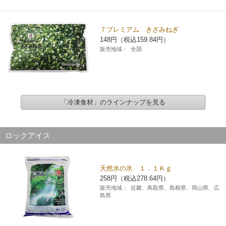
７プレミアム きざみねぎ
148円（税込159.84円）
販売地域：
全国
「冷凍食材」のラインナップを見る
ロックアイス
天然水の氷 １．１Ｋｇ
258円（税込278.64円）
販売地域：
近畿、鳥取県、島根県、岡山県、広
島県