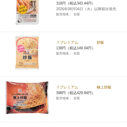
318円（税込343.44円）
チケットサービス
宅配便
ギフト
コピー
企業理念
2026年08月04日（火）以降順次発売
セブン＆アイ・ホールディングスの重点課題
販売地域：
全国
加盟店オーナー募集
物件募集・購入
セブン‐イレブンでお受取り
セブンチケット
切手・はがき・印紙
プリペイドカード・金券
プリント
会社概要
サステナビリティ活動基本方針
アルバイト情報
採用情報
タワーレコード
停電時のサービス停止のお知らせ
チケットぴあ
セブン銀行ATM
ニンテンドー・ダウンロードカード
スキャン
貸借対照表・損益計算書
サステナビリティ推進体制
７プレミアム 炒飯
店舗検索
ネットショッピング
138円（税込149.04円）
お問い合わせ
セブンネットショッピング
販売地域：
全国
イープラス
ご利用可能なお支払い方法
ファクス
沿革
GREEN CHALLENGE 2050
Language
CNプレイガイド
各種料金のお支払い
チケット
国内店舗数
4VISIONS
English (Corporate)
English (Services)
JTB
スマホプリペイド
プリペイドサービス
７プレミアム 極上炒飯
売上高、店舗数推移
サステナビリティニュース
398円（税込429.84円）
中文[繁體字](服務)
販売地域：
全国
レジでApple Accountにチャージ
スポーツ振興くじ
セブン‐イレブンの海外事業
简体中文(服务)
サステナビリティレポート
한국어(서비스)
オンラインフォトサービス
行政サービス
データで見るセブン‐イレブン
報告書ライブラリー
ภาษาไทย(บริการ)