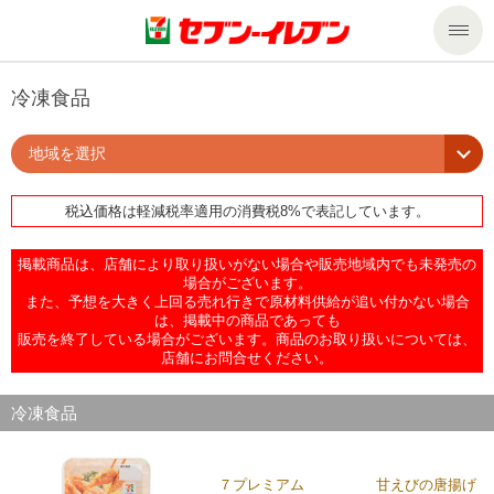
商品のご案内
冷凍食品
地域を選択
セール・キャンペーン
商品のご案内トップ
税込価格は軽減税率適用の消費税8%で表記しています。
今週の新商品
サービス
掲載商品は、店舗により取り扱いがない場合や販売地域内でも未発売の
来週の新商品
企業情報
サービストップ
場合がございます。
また、予想を大きく上回る売れ行きで原材料供給が追い付かない場合
は、掲載中の商品であっても
販売を終了している場合がございます。商品のお取り扱いについては、
商品カテゴリ一覧
nanacoトップ
私たちの取組み
企業情報トップ
店舗にお問合せください。
セブンプレミアム
マルチコピー機でできること
ニュースリリース
サステナビリティ
冷凍食品
便利なサービス
食の安全・安心への取組み
マルチコピー機でできることトップ
ごあいさつ
サステナビリティトップ
７プレミアム 甘えびの唐揚げ