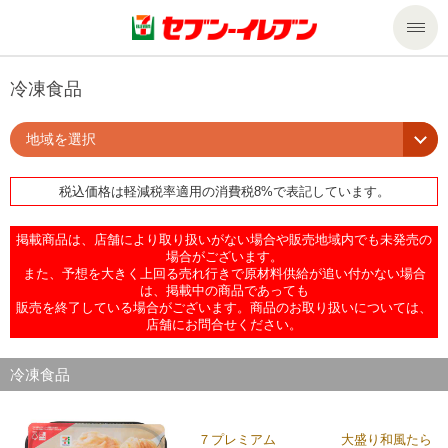
商品のご案内
冷凍食品
地域を選択
セール・キャンペーン
商品のご案内トップ
税込価格は軽減税率適用の消費税8%で表記しています。
今週の新商品
サービス
掲載商品は、店舗により取り扱いがない場合や販売地域内でも未発売の
来週の新商品
企業情報
サービストップ
場合がございます。
また、予想を大きく上回る売れ行きで原材料供給が追い付かない場合
は、掲載中の商品であっても
販売を終了している場合がございます。商品のお取り扱いについては、
商品カテゴリ一覧
nanacoトップ
私たちの取組み
企業情報トップ
店舗にお問合せください。
セブンプレミアム
マルチコピー機でできること
ニュースリリース
サステナビリティ
冷凍食品
便利なサービス
食の安全・安心への取組み
マルチコピー機でできることトップ
ごあいさつ
サステナビリティトップ
７プレミアム 大盛り和風たら