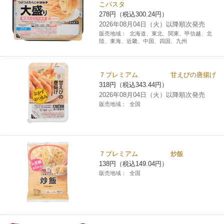
こパスタ
チケットサービス
宅配便
ギフト
コピー
278円（税込300.24円）
企業理念
セブン＆アイ・ホールディングスの重点課題
2026年08月04日（火）以降順次発売
加盟店オーナー募集
物件募集・購入
販売地域：
北海道、東北、関東、甲信越、北
セブン‐イレブンでお受取り
セブンチケット
切手・はがき・印紙
プリペイドカード・金券
プリント
陸、東海、近畿、中国、四国、九州
会社概要
サステナビリティ活動基本方針
アルバイト情報
採用情報
タワーレコード
停電時のサービス停止のお知らせ
チケットぴあ
セブン銀行ATM
ニンテンドー・ダウンロードカード
スキャン
貸借対照表・損益計算書
サステナビリティ推進体制
７プレミアム 甘えびの唐揚げ
店舗検索
ネットショッピング
318円（税込343.44円）
お問い合わせ
セブンネットショッピング
2026年08月04日（火）以降順次発売
イープラス
ご利用可能なお支払い方法
ファクス
沿革
GREEN CHALLENGE 2050
販売地域：
全国
Language
CNプレイガイド
各種料金のお支払い
チケット
国内店舗数
4VISIONS
English (Corporate)
English (Services)
JTB
スマホプリペイド
プリペイドサービス
７プレミアム 炒飯
売上高、店舗数推移
サステナビリティニュース
138円（税込149.04円）
中文[繁體字](服務)
販売地域：
全国
レジでApple Accountにチャージ
スポーツ振興くじ
セブン‐イレブンの海外事業
简体中文(服务)
サステナビリティレポート
한국어(서비스)
オンラインフォトサービス
行政サービス
データで見るセブン‐イレブン
報告書ライブラリー
ภาษาไทย(บริการ)